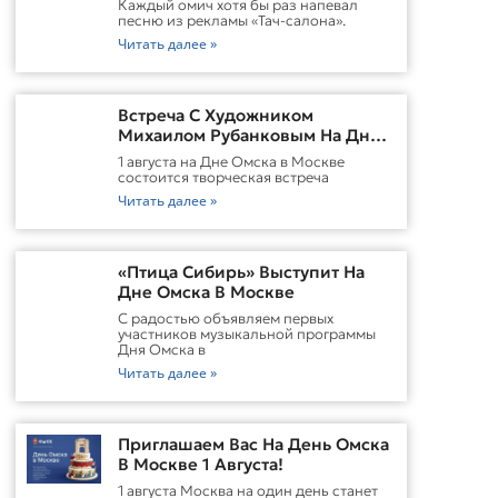
Каждый омич хотя бы раз напевал
песню из рекламы «Тач-салона».
Читать далее »
Встреча С Художником
Михаилом Рубанковым На Дне
Омска В Москве
1 августа на Дне Омска в Москве
состоится творческая встреча
Читать далее »
«Птица Сибирь» Выступит На
Дне Омска В Москве
С радостью объявляем первых
участников музыкальной программы
Дня Омска в
Читать далее »
Приглашаем Вас На День Омска
В Москве 1 Августа!
1 августа Москва на один день станет