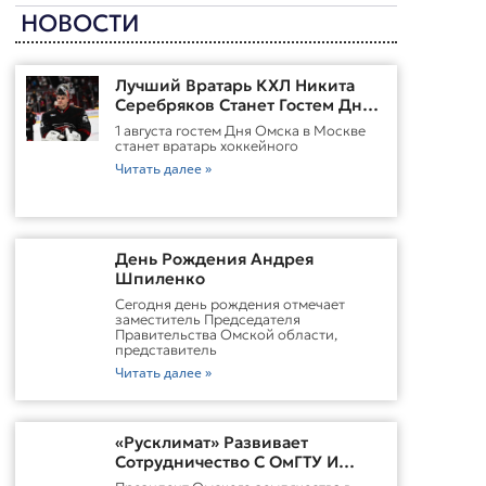
НОВОСТИ
Лучший Вратарь КХЛ Никита
Серебряков Станет Гостем Дня
Омска В Москве
1 августа гостем Дня Омска в Москве
станет вратарь хоккейного
Читать далее »
День Рождения Андрея
Шпиленко
Cегодня день рождения отмечает
заместитель Председателя
Правительства Омской области,
представитель
Читать далее »
«Русклимат» Развивает
Сотрудничество С ОмГТУ И
Участвует В Обновлении