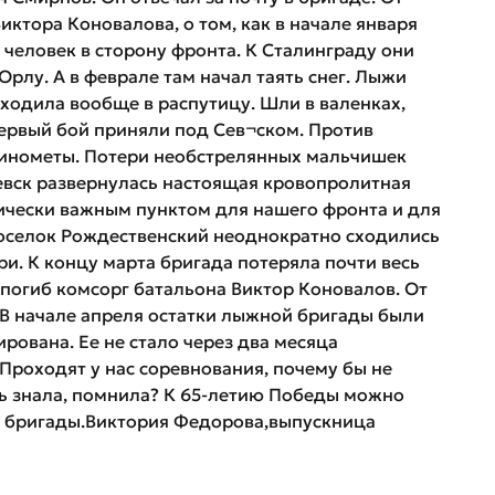
иктора Коновалова, о том, как в начале января
 человек в сторону фронта. К Сталинграду они
Орлу. А в феврале там начал таять снег. Лыжи
ходила вообще в распутицу. Шли в валенках,
ервый бой приняли под Сев¬ском. Против
 минометы. Потери необстрелянных мальчишек
евск развернулась настоящая кровопролитная
егически важным пунктом для нашего фронта и для
 поселок Рождественский неоднократно сходились
и. К концу марта бригада потеряла почти весь
 погиб комсорг батальона Виктор Коновалов. От
. В начале апреля остатки лыжной бригады были
рована. Ее не стало через два месяца
Проходят у нас соревнования, почему бы не
ь знала, помнила? К 65-летию Победы можно
й бригады.Виктория Федорова,выпускница