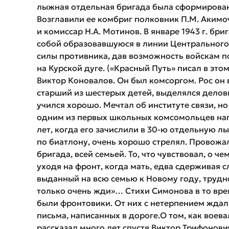
лыжная отдельная бригада была сформирована 
Возглавили ее комбриг полковник П.М. Акимо
и комиссар Н.А. Мотинов. В январе 1943 г. бр
собой образовавшуюся в линии Центрального 
силы противника, дав возможность войскам п
на Курской дуге. («Красный Путь» писал в это
Виктор Коновалов.
Он был комсоргом. Рос он 
старший из шестерых детей, выделялся делов
учился хорошо. Мечтал об институте связи, но
одним из первых школьных комсомольцев напи
лет, когда его зачислили в 30-ю отдельную 
по биатлону, очень хорошо стрелял. Провожа
бригада, всей семьей. То, что чувствовал, о 
уходя на фронт, когда мать, едва сдерживая с
выданный на всю семью к Новому году, трудно
только очень жди»… Стихи Симонова в то врем
были фронтовики. От них с нетерпением ждали
письма, написанных в дороге.О том, как воева
рассказал много лет спустя Виктор Трифонович