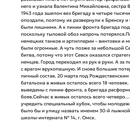
него и узнала Валентина Михайловна, сестра В
1943 года эшелон вез бригаду в четыре тысячи
опоздали, поэтому их развернули к Брянску и 
были лишними. А к линии фронта бригада под
поскольку тыловой обоз напрочь потерялся.П
немецких танков и артиллерии – винтовки и
были огромные. А чуть позже за небольшой С
битва, потому что этот Севск оказался страт
немцев. Город переходил из рук в руки. А за
с врагом врукопашную. И снова большие потер
личный состав. 20 марта под Рождественским
батальона в живых осталось всего 18 человек
выведены с линии фронта, а бригада расформи
боев.Сейчас в живых осталось всего четверо…
учредить специальный кубок, чтобы молодеж
было бы и улицу назвать именем 30-й лыжно
школы-интерната № 14, г. Омск.