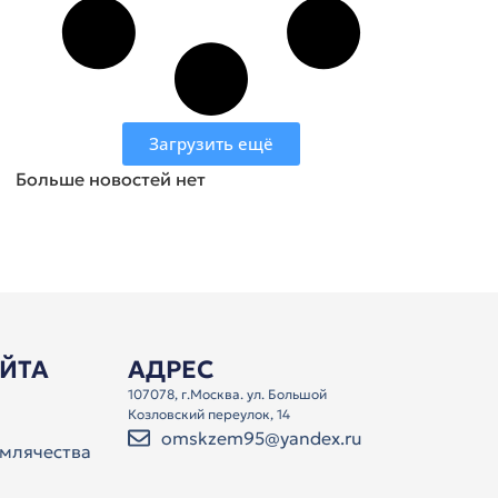
Загрузить ещё
Больше новостей нет
АЙТА
АДРЕС
107078, г.Москва. ул. Большой
Козловский переулок, 14
omskzem95@yandex.ru
млячества