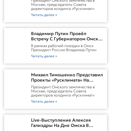
Президент Омского землячества в
Городской Среды Омска
Москве, председатель Совета
директоров холдинга «Русклимат»
Читать далее »
Владимир Путин Провёл
Встречу С Губернатором Омской
Области Виталием
В рамках рабочей поездки в Омск
ХоценкоИсточник
Президент России Владимир Путин
Читать далее »
Михаил Тимошенко Представил
Проекты «Русклимата» На
Форуме России И Казахстана
Президент Омского землячества в
Москве, председатель Совета
директоров холдинга «Русклимат»
Читать далее »
Live-Выступление Алексея
Гализдры На Дне Омска В
Москве