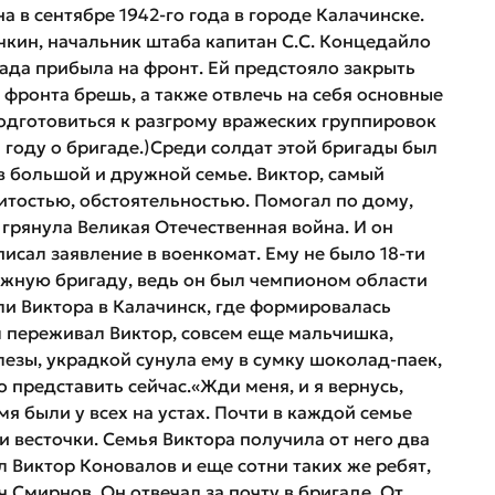
в сентябре 1942-го года в городе Калачинске.
чкин, начальник штаба капитан С.С. Концедайло
игада прибыла на фронт. Ей предстояло закрыть
фронта брешь, а также отвлечь на себя основные
одготовиться к разгрому вражеских группировок
м году о бригаде.)Среди солдат этой бригады был
в большой и дружной семье. Виктор, самый
итостью, обстоятельностью. Помогал по дому,
 грянула Великая Отечественная война. И он
сал заявление в военкомат. Ему не было 18-ти
лыжную бригаду, ведь он был чемпионом области
ли Виктора в Калачинск, где формировалась
чем переживал Виктор, совсем еще мальчишка,
лезы, украдкой сунула ему в сумку шоколад-паек,
 представить сейчас.«Жди меня, и я вернусь,
я были у всех на устах. Почти в каждой семье
 весточки. Семья Виктора получила от него два
л Виктор Коновалов и еще сотни таких же ребят,
 Смирнов. Он отвечал за почту в бригаде. От