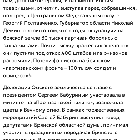
вам, дорогие ветераны, и вашим погибшим
товарищам», отметил, выступая перед собравшимся,
полпред в Центральном Федеральном округе
Георгий Полтавченко. Губернатор области Николай
Демин говорил о том, что « годы оккупацуии на
бряской земле 60 тысяч партизан боролись с
захватчиками. Почти тысячу вражеских эшелонов
они пустили под откос,400 штабов и га рнизонов
рагромили. Потери фашистов на брянском
«партизанском» фронте – 100 тысяч солдат и
офицеров!».
Делегация Омского землячества во главе с
президентом Сергеем Бабуриным участвовала в
митинге на «Партизанской паляне», возложила
цветы к Вечному огню. В рамках торжественных
мероприятий Сергей Бабурин выступил перед
депутатами Брянской областной думы, принимал
участия в праздничных передачах брянского
телевидения. В выступлениях он рассказал о