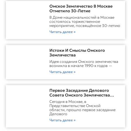
Омское Землячество В Москве
Отметило 30-Летие
В Доме национальностей в Москве
состоялось торжественное
мероприятие, посвящённое 30-летию
Читать далее »
Истоки И Смыслы Омского
Землячества
Идея создания Омского землячества
возникла в начале 1990‑х годов —
Читать далее »
Первое Заседание Делового
Совета Омского Землячества
Прошло С Участием Губернатора
Сегодня в Москве, в
Омской Области
Представительстве Омской
области, прошло первое заседание
Делового
Читать далее »