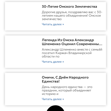
30-Летие Омского Землячества
Дорогие друзья, поздравляю вас с 30-
летием нашего объединения! Омское
землячество
Читать далее »
Легенда Из Омска Александр
Шлеменко Оценил Современные
Заводы Холдинга «Русклимат» И
Александр Шлеменко вместе с семьёй
Перспективы ММА В Киржаче
посетил Киржач Владимирской
области по
Читать далее »
Омичи, С Днём Народного
Единства!
День народного единства — это
праздник, который объединяет
историю и
Читать далее »