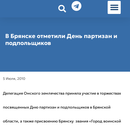
История земл
Омские истории
Люди Омска
Омские места в Москве
В Брянске отметили День партизан и
подпольщиков
5 Июля, 2010
Делегация Омского землячества приняла участие в торжествах
посвященных Дню партизан и подпольщиков в Брянской
области, а также присвоению Брянску звания «Город воинской