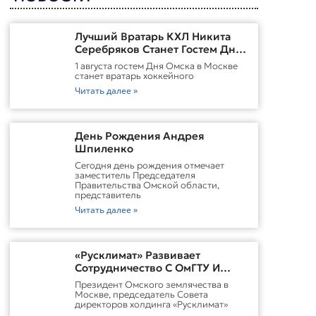
Лучший Вратарь КХЛ Никита
Серебряков Станет Гостем Дня
Омска В Москве
1 августа гостем Дня Омска в Москве
станет вратарь хоккейного
Читать далее »
День Рождения Андрея
Шпиленко
Cегодня день рождения отмечает
заместитель Председателя
Правительства Омской области,
представитель
Читать далее »
«Русклимат» Развивает
Сотрудничество С ОмГТУ И
Участвует В Обновлении
Президент Омского землячества в
Городской Среды Омска
Москве, председатель Совета
директоров холдинга «Русклимат»