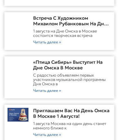
Встреча С Художником
Михаилом Рубанковым На Дне
Омска В Москве
1 августа на Дне Омска в Москве
состоится творческая встреча
Читать далее »
«Птица Сибирь» Выступит На
Дне Омска В Москве
С радостью объявляем первых
участников музыкальной программы
Дня Омска в
Читать далее »
Приглашаем Вас На День Омска
В Москве 1 Августа!
1 августа Москва на один день станет
немного ближе к
Читать далее »