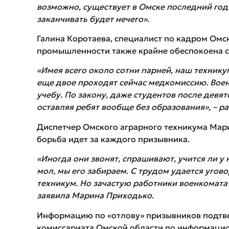
возможно,
существует в Омске
последний год.
заканчивать будет нечего».
Галина Коротаева, специалист по кадром Омс
промышленности также крайне обеспокоена с
«Имея всего около сотни
парней,
наш технику
еще двое проходят сейчас медкомиссию. Вое
учебу. По закону, даже студентов после девято
оставляя ребят вообще без образования», –
ра
Диспетчер Омского аграрного техникума Мар
борьба идет за каждого призывника.
«Иногда они звонят, спрашивают, учится ли у н
мол, мы его забираем. С трудом удается угов
техникум. Но зачастую работники военкомата
заявила Марина Приходько.
Информацию по «отлову» призывников подтве
комиссариата Омской области по информаци