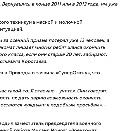
 Вернувшись в конце 2011 или в 2012 года, им уже
кого техникума мясной и молочной
итуацией.
м
за осенний призыв потерял уже 12 человек, а
нкомат лишает многих ребят шанса окончить
го класса, если они старше 20 лет, забирают,
ссказала Коротаева.
ина Приходько заявила «СуперОмску», что
ас такой-то. Я отвечаю – учится. Они говорят,
орить их дать парню возможность окончить
 остаются чуждыми к подобным просьбам», –
рдил заместитель председателя военного
онной работе Михаил Ионов:
«Военкомат