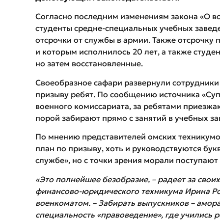
Согласно последним изменениям закона «О во
студенты средне-специальных учебных заведе
отсрочки от службы в армии. Также отсрочку 
и которым исполнилось 20 лет, а также студе
но затем восстановленные.
Своеобразное сафари развернули сотрудники
призыву ребят. По сообщению источника «Суп
военного комиссариата, за ребятами приезжа
порой забирают прямо с занятий в учебных за
По мнению представителей омских техникумов
план по призыву, хоть и руководствуются бук
службе», но с точки зрения морали поступают
«Это полнейшее безобразие, –
радеет
за свои
финансово-юридического техникума Ирина Ро
военкоматом. – Забирать выпускников – амора
специальность «правоведение», где учились р