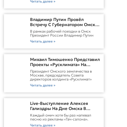
Читать далее »
Владимир Путин Провёл
Встречу С Губернатором Омской
Области Виталием
В рамках рабочей поездки в Омск
ХоценкоИсточник
Президент России Владимир Путин
Читать далее »
Михаил Тимошенко Представил
Проекты «Русклимата» На
Форуме России И Казахстана
Президент Омского землячества в
Москве, председатель Совета
директоров холдинга «Русклимат»
Читать далее »
Live-Выступление Алексея
Гализдры На Дне Омска В
Москве
Каждый омич хотя бы раз напевал
песню из рекламы «Тач-салона».
Читать далее »