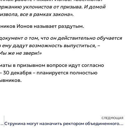
ержанию уклонистов от призыва. И домой
извола, все в рамках закона».
кников Ионов называет раздутым.
документ о том, что он действительно обучается
в ему дадут возможность выпуститься, –
Мы же не звери!»
аты в призывном вопросе идут согласно
 – 30 декабря – планируется полностью
зывников.
СЛЕДУЮЩАЯ
выступил на Совете по делам инвалидов при президенте России
Струнина могут назначить ректором объединенного университета до конца года