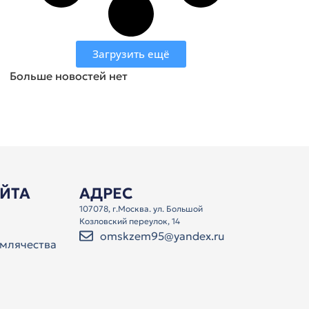
Загрузить ещё
Больше новостей нет
АЙТА
АДРЕС
107078, г.Москва. ул. Большой
Козловский переулок, 14
omskzem95@yandex.ru
млячества