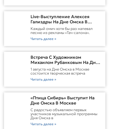
Live-Выступление Алексея
Гализдры На Дне Омска В
Москве
Каждый омич хотя бы раз напевал
песню из рекламы «Тач-салона».
Читать далее »
Встреча С Художником
Михаилом Рубанковым На Дне
Омска В Москве
1 августа на Дне Омска в Москве
состоится творческая встреча
Читать далее »
«Птица Сибирь» Выступит На
Дне Омска В Москве
С радостью объявляем первых
участников музыкальной программы
Дня Омска в
Читать далее »