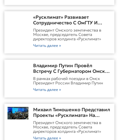
«Русклимат» Развивает
Сотрудничество С ОмГТУ И
Участвует В Обновлении
Президент Омского землячества в
Городской Среды Омска
Москве, председатель Совета
директоров холдинга «Русклимат»
Читать далее »
Владимир Путин Провёл
Встречу С Губернатором Омской
Области Виталием
В рамках рабочей поездки в Омск
ХоценкоИсточник
Президент России Владимир Путин
Читать далее »
Михаил Тимошенко Представил
Проекты «Русклимата» На
Форуме России И Казахстана
Президент Омского землячества в
Москве, председатель Совета
директоров холдинга «Русклимат»
Читать далее »