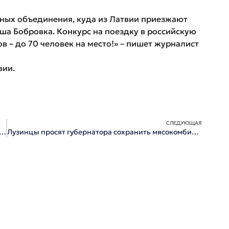
ьных объединения, куда из Латвии приезжают
аша Бобровка. Конкурс на поездку в российскую
в – до 70 человек на место!» – пишет журналист
вии.
СЛЕДУЮЩАЯ
ти начинаются финальные соревнования зимней спартакиады «Праздник Севера-Тевриз-2011»
Лузинцы просят губернатора сохранить мясокомбинат