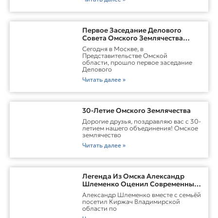
Первое Заседание Делового
Совета Омского Землячества
Прошло С Участием Губернатора
Сегодня в Москве, в
Омской Области
Представительстве Омской
области, прошло первое заседание
Делового
Читать далее »
30-Летие Омского Землячества
Дорогие друзья, поздравляю вас с 30-
летием нашего объединения! Омское
землячество
Читать далее »
Легенда Из Омска Александр
Шлеменко Оценил Современные
Заводы Холдинга «Русклимат» И
Александр Шлеменко вместе с семьёй
Перспективы ММА В Киржаче
посетил Киржач Владимирской
области по