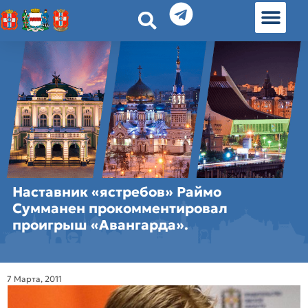
История земл
Омские истории
Люди Омска
Омские места в Москве
Наставник «ястребов» Раймо
Сумманен прокомментировал
проигрыш «Авангарда».
7 Марта, 2011