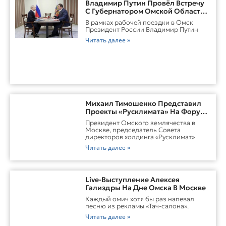
Владимир Путин Провёл Встречу
С Губернатором Омской Области
Виталием ХоценкоИсточник
В рамках рабочей поездки в Омск
Президент России Владимир Путин
Читать далее »
Михаил Тимошенко Представил
Проекты «Русклимата» На Форуме
России И Казахстана
Президент Омского землячества в
Москве, председатель Совета
директоров холдинга «Русклимат»
Читать далее »
Live-Выступление Алексея
Гализдры На Дне Омска В Москве
Каждый омич хотя бы раз напевал
песню из рекламы «Тач-салона».
Читать далее »