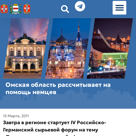
История земл
Омские истории
Люди Омска
Омские места в Москве
Омская область рассчитывает на
помощь немцев
15 Марта, 2011
Завтра в регионе стартует IV Российско-
Германский сырьевой форум на тему