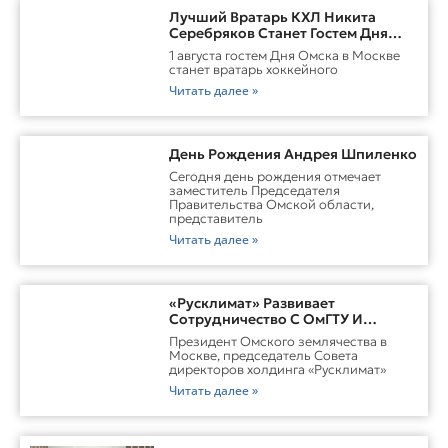
Лучший Вратарь КХЛ Никита
Серебряков Станет Гостем Дня
Омска В Москве
1 августа гостем Дня Омска в Москве
станет вратарь хоккейного
Читать далее »
День Рождения Андрея Шпиленко
Cегодня день рождения отмечает
заместитель Председателя
Правительства Омской области,
представитель
Читать далее »
«Русклимат» Развивает
Сотрудничество С ОмГТУ И
Участвует В Обновлении
Президент Омского землячества в
Городской Среды Омска
Москве, председатель Совета
директоров холдинга «Русклимат»
Читать далее »