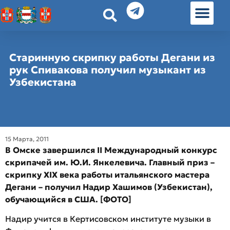
История земл
Омские истории
Люди Омска
Омские места в Москве
Старинную скрипку работы Дегани из
рук Спивакова получил музыкант из
Узбекистана
15 Марта, 2011
В Омске завершился II Международный конкурс
скрипачей им. Ю.И. Янкелевича. Главный приз –
скрипку XIX века работы итальянского мастера
Дегани – получил Надир Хашимов (Узбекистан),
обучающийся в США. [ФОТО]
Надир учится в Кертисовском институте музыки в