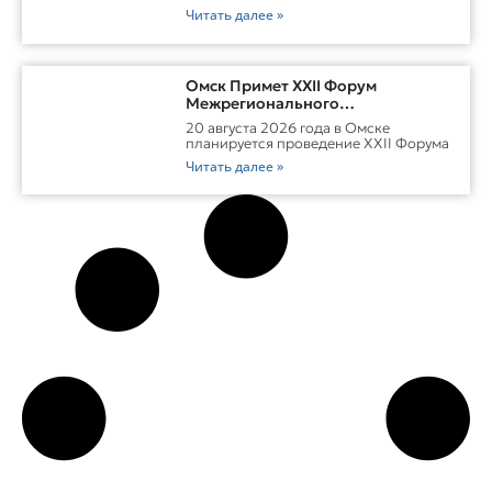
Читать далее »
Омск Примет XXII Форум
Межрегионального
Сотрудничества России И
20 августа 2026 года в Омске
Казахстана
планируется проведение XXII Форума
Читать далее »