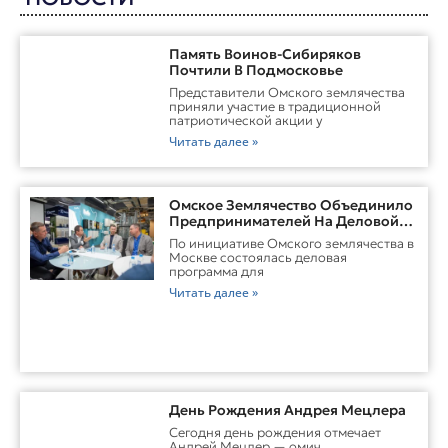
Память Воинов-Сибиряков
Почтили В Подмосковье
Представители Омского землячества
приняли участие в традиционной
патриотической акции у
Читать далее »
Омское Землячество Объединило
Предпринимателей На Деловой
Встрече В Москве
По инициативе Омского землячества в
Москве состоялась деловая
программа для
Читать далее »
День Рождения Андрея Мецлера
Сегодня день рождения отмечает
Андрей Мецлер — омич,