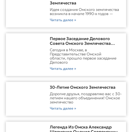
Землячества
Идея создания Омского землячества
возникла в начале 1990‑х годов —
Читать далее »
Первое Заседание Делового
Совета Омского Землячества
Прошло С Участием Губернатора
Сегодня в Москве, в
Омской Области
Представительстве Омской
области, прошло первое заседание
Делового
Читать далее »
30-Летие Омского Землячества
Дорогие друзья, поздравляю вас с 30-
летием нашего объединения! Омское
землячество
Читать далее »
Легенда Из Омска Александр
Шлеменко Оценил Современные