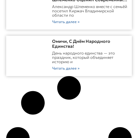
Заводы Холдинга «Русклимат» И
Александр Шлеменко вместе с семьёй
Перспективы ММА В Киржаче
посетил Киржач Владимирской
области по
Читать далее »
Омичи, С Днём Народного
Единства!
День народного единства — это
праздник, который объединяет
историю и
Читать далее »