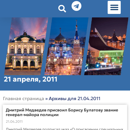
История земл
Омские истории
Люди Омска
Омские места в Москве
21 апреля, 2011
Главная страница
»
Архивы для 21.04.2011
Дмитрий Медведев присвоил Борису Булатову звание
генерал-майора полиции
21.04.2011
Дмитрий Медведев подписал указ «О присвоении специальных