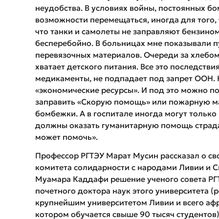
неудобства. В условиях войны, постоянных 
возможности перемещаться, иногда для того, 
что танки и самолеты не заправляют бензином
бесперебойно. В больницах мне показывали пу
перевязочных материалов. Очереди за хлебом – 
хватает детского питания. Все это последствия
медикаменты, не подпадает под запрет ООН.
«экономические ресурсы». И под это можно по
заправить «Скорую помощь» или пожарную ма
бомбежки. А в госпитале иногда могут тольк
должны оказать гуманитарную помощь страд
может помочь».
Профессор РГТЭУ Марат Мусин рассказал о сво
комитета солидарности с народами Ливии и С
Муамара Каддафи решение ученого совета РГ
почетного доктора наук этого университета (р
крупнейшим университетом Ливии и всего афри
котором обучается свыше 90 тысяч студентов