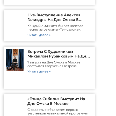
Live-Выступление Алексея
Гализдры На Дне Омска В
Москве
Каждый омич хотя бы раз напевал
песню из рекламы «Тач-салона».
Читать далее »
Встреча С Художником
Михаилом Рубанковым На Дне
Омска В Москве
1 августа на Дне Омска в Москве
состоится творческая встреча
Читать далее »
«Птица Сибирь» Выступит На
Дне Омска В Москве
С радостью объявляем первых
участников музыкальной программы