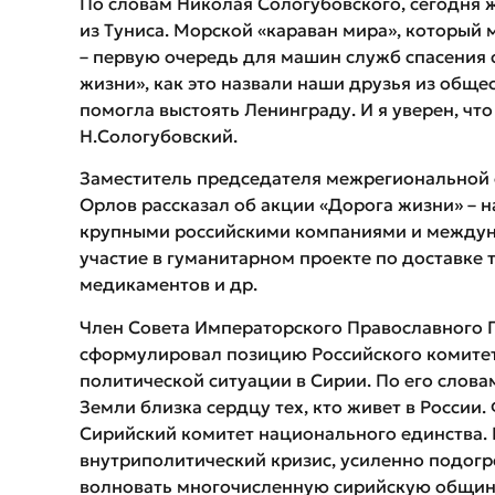
По словам Николая Сологубовского, сегодня
из Туниса. Морской «караван мира», который
– первую очередь для машин служб спасения 
жизни», как это назвали наши друзья из обще
помогла выстоять Ленинграду. И я уверен, чт
Н.Сологубовский.
Заместитель председателя межрегиональной
Орлов рассказал об акции «Дорога жизни» – на
крупными российскими компаниями и междун
участие в гуманитарном проекте по доставке
медикаментов и др.
Член Совета Императорского Православного 
сформулировал позицию Российского комитет
политической ситуации в Сирии. По его слова
Земли близка сердцу тех, кто живет в России.
Сирийский комитет национального единства. 
внутриполитический кризис, усиленно подогре
волновать многочисленную сирийскую общину 