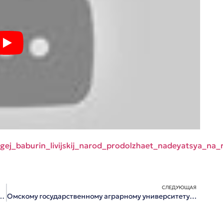
rgej_baburin_livijskij_narod_prodolzhaet_nadeyatsya_na_
СЛЕДУЮЩАЯ
и омичам о разнице между хохлами и украинцами
Омскому государственному аграрному университету присвоено имя Петра Столыпина