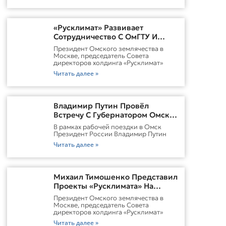
«Русклимат» Развивает
Сотрудничество С ОмГТУ И
Участвует В Обновлении
Президент Омского землячества в
Городской Среды Омска
Москве, председатель Совета
директоров холдинга «Русклимат»
Читать далее »
Владимир Путин Провёл
Встречу С Губернатором Омской
Области Виталием
В рамках рабочей поездки в Омск
ХоценкоИсточник
Президент России Владимир Путин
Читать далее »
Михаил Тимошенко Представил
Проекты «Русклимата» На
Форуме России И Казахстана
Президент Омского землячества в
Москве, председатель Совета
директоров холдинга «Русклимат»
Читать далее »