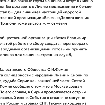
 жизненно важные грузы машинами везут в Ливию
 мог бы доставить в Ливию медикаменты и бензин
стал бы для ливийцев настоящей «дорогой
ственной организации «Вече». «»Дорога жизни»
о Триполи тоже выстоит», — отметил
 общественной организации «Вече» Владимир
чатой работе по сбору средств, переговорах с
ародными организациями, готовыми принять
 топлива для машин экстренных служб,
Палестинского Общества О.И.Фомин
а солидарности с народами Ливии и Сирии по
м, судьба Сирии как важнейшей части Святой
 Фомин сообщил о том, что в Москве создан
По его словам, в Сирии продолжается острый
ваемый извне. События в стране не могут не
в России и странах СНГ. Тысячи выходцев из