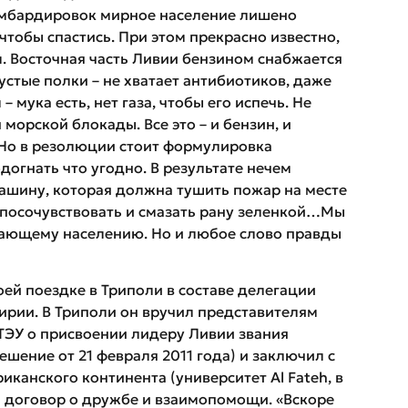
бомбардировок мирное население лишено
чтобы спастись. При этом прекрасно известно,
. Восточная часть Ливии бензином снабжается
стые полки – не хватает антибиотиков, даже
мука есть, нет газа, чтобы его испечь. Не
 морской блокады. Все это – и бензин, и
 Но в резолюции стоит формулировка
догнать что угодно. В результате нечем
шину, которая должна тушить пожар на месте
о посочувствовать и смазать рану зеленкой…Мы
ающему населению. Но и любое слово правды
ей поездке в Триполи в составе делегации
ирии. В Триполи он вручил представителям
ТЭУ о присвоении лидеру Ливии звания
ешение от 21 февраля 2011 года) и заключил с
канского континента (университет Al Fateh, в
) договор о дружбе и взаимопомощи. «Вскоре