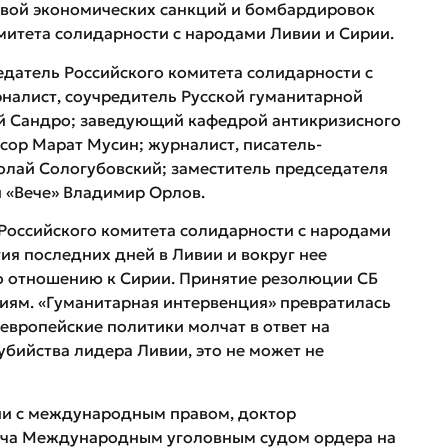
твой экономических санкций и бомбардировок
митета солидарности с народами Ливии и Сирии.
едатель Российского комитета солидарности с
налист, соучредитель Русской гуманитарной
ий Сандро; заведующий кафедрой антикризисного
сор Марат Мусин; журналист, писатель-
олай Сологубовский; заместитель председателя
 «Вече» Владимир Орлов.
Российского комитета солидарности с народами
ия последних дней в Ливии и вокруг нее
о отношению к Сирии. Принятие резолюции СБ
иям. «Гуманитарная интервенция» превратилась
европейские политики молчат в ответ на
убийства лидера Ливии, это не может не
ии с международным правом, доктор
дача Международным уголовным судом ордера на