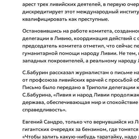
арест трех ливийских деятелей, в первую оч
дискредитирует этот международный институт
квалифицировать как преступные.
Остановившись на работе комитета, созданного
делегации в Ливию, координация действий с о
председатель комитета отметил, что сейчас п
гуманитарной помощи народу Ливии. Не тем, к
западных покровителей, а реальному народу
С.Бабурин рассказал журналистам о письме н
от профсоюза ливийских врачей с просьбой о
Письмо было передано в Триполи делегации к
С.Бабурина, «Ливия и народ Ливии продолжают
держава, обеспечивающая мир и спокойствие 
справедливость».
Евгений Сандро, только что вернувшийся из Л
гигантских очередях за бензином, где томятся
«Чтобы залить какую-нибудь таратайку, надо 