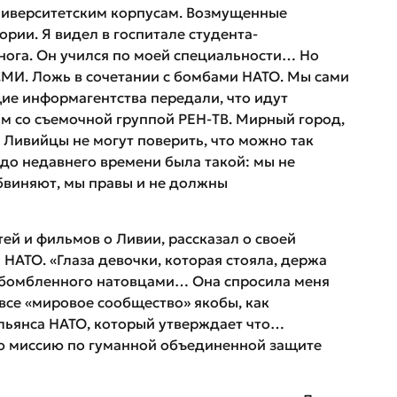
университетским корпусам. Возмущенные
рии. Я видел в госпитале студента-
 нога. Он учился по моей специальности… Но
СМИ. Ложь в сочетании с бомбами НАТО. Мы сами
щие информагентства передали, что идут
ам со съемочной группой РЕН-ТВ. Мирный город,
 Ливийцы не могут поверить, что можно так
, до недавнего времени была такой: мы не
обвиняют, мы правы и не должны
ей и фильмов о Ливии, рассказал о своей
и НАТО. «Глаза девочки, которая стояла, держа
азбомбленного натовцами… Она спросила меня
 все «мировое сообщество» якобы, как
альянса НАТО, который утверждает что…
ю миссию по гуманной объединенной защите