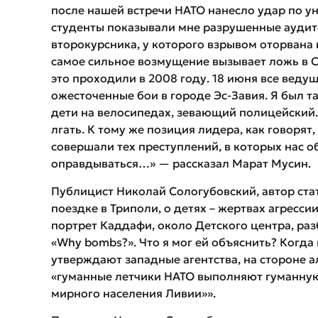
после нашей встречи НАТО нанесло удар по 
студенты показывали мне разрушенные аудито
второкурсника, у которого взрывом оторвана
самое сильное возмущение вызывает ложь в 
это проходили в 2008 году. 18 июня все веду
ожесточенные бои в городе Эс-Завия. Я был т
дети на велосипедах, зевающий полицейский.
лгать. К тому же позиция лидера, как говорят
совершали тех преступлений, в которых нас 
оправдываться…» — рассказал Марат Мусин.
Публицист Николай Сологубовский, автор стат
поездке в Триполи, о детях – жертвах агресси
портрет Каддафи, около Детского центра, р
«Why bombs?». Что я мог ей объяснить? Когда
утверждают западные агентства, на стороне 
«гуманные летчики НАТО выполняют гуманну
мирного населения Ливии»».