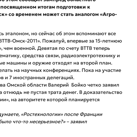
 посвященном итогам подготовки к
ск» со временем может стать аналогом «Агро-
ь эталоном, но сейчас об этом вспоминают все
«ВТТВ-Омск-2011». Пожалуй, впервые за 15-летнюю
 чем военной. Девятая по счету ВТТВ теперь
матику, средства связи, радиоэлектротехнику и
ые машины и оружие отходят на второй план.
елать на научных конференциях. Пока на участие
в и 7 иностранных делегаций.
ва Омской области Валерий Бойко четко заявил
 отнюдь не пустая трата денег. В доказательство
гии», на авторитете которой планируется
 думаете, «Ростехнологии» после Франции
было что-то несерьезное?» – заявил