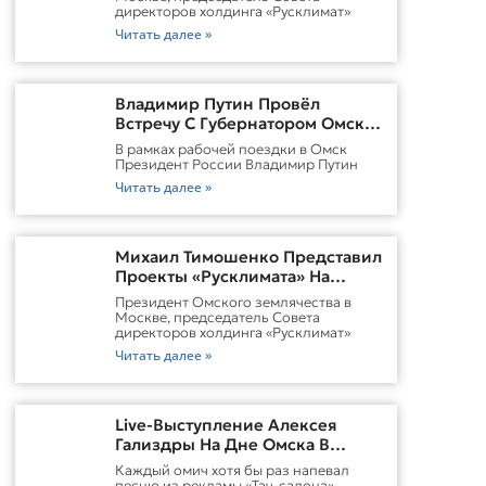
директоров холдинга «Русклимат»
Читать далее »
Владимир Путин Провёл
Встречу С Губернатором Омской
Области Виталием
В рамках рабочей поездки в Омск
ХоценкоИсточник
Президент России Владимир Путин
Читать далее »
Михаил Тимошенко Представил
Проекты «Русклимата» На
Форуме России И Казахстана
Президент Омского землячества в
Москве, председатель Совета
директоров холдинга «Русклимат»
Читать далее »
Live-Выступление Алексея
Гализдры На Дне Омска В
Москве
Каждый омич хотя бы раз напевал
песню из рекламы «Тач-салона».