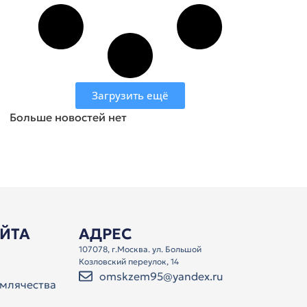
Загрузить ещё
Больше новостей нет
АЙТА
АДРЕС
107078, г.Москва. ул. Большой
Козловский переулок, 14
omskzem95@yandex.ru
млячества