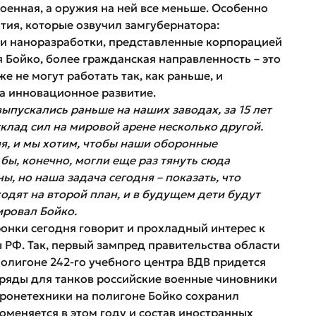
военная, а оружия на ней все меньше. Особенно
тия, которые озвучил замгубернатора:
и наноразработки, представленные корпорацией
 Бойко, более гражданская направленность – это
 не могут работать так, как раньше, и
а инновационное развитие.
ыпускались раньше на наших заводах, за 15 лет
клад сил на мировой арене несколько другой.
я, и мы хотим, чтобы наши оборонные
бы, конечно, могли еще раз тянуть сюда
ы, но наша задача сегодня – показать, что
одят на второй план, и в будущем дети будут
тировал Бойко.
нки сегодня говорит и прохладный интерес к
 РФ. Так, первый зампред правительства области
 полигоне 242-го учебного центра ВДВ придется
наряды для танков российские военные чиновники
бронетехники на полигоне Бойко сохранил
Поменяется в этом году и состав иностранных