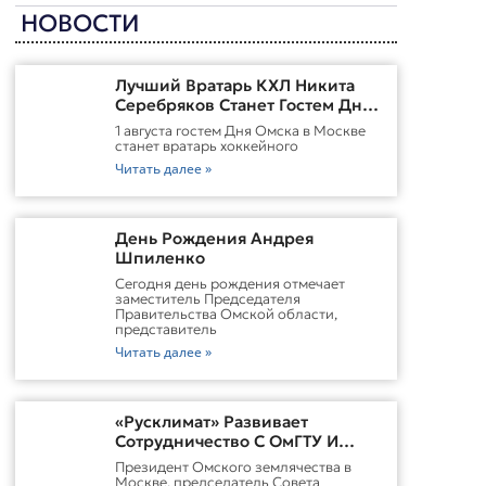
НОВОСТИ
Лучший Вратарь КХЛ Никита
Серебряков Станет Гостем Дня
Омска В Москве
1 августа гостем Дня Омска в Москве
станет вратарь хоккейного
Читать далее »
День Рождения Андрея
Шпиленко
Cегодня день рождения отмечает
заместитель Председателя
Правительства Омской области,
представитель
Читать далее »
«Русклимат» Развивает
Сотрудничество С ОмГТУ И
Участвует В Обновлении
Президент Омского землячества в
Городской Среды Омска
Москве, председатель Совета