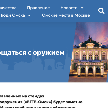
лячества
Правление
Новости
Люди Омска
Омские места в Москве
ощаться с оружием
ставленных на стендах
ооружения («ВТТВ-Омск») будет заметно
Об этом сообщил з
ампред областного