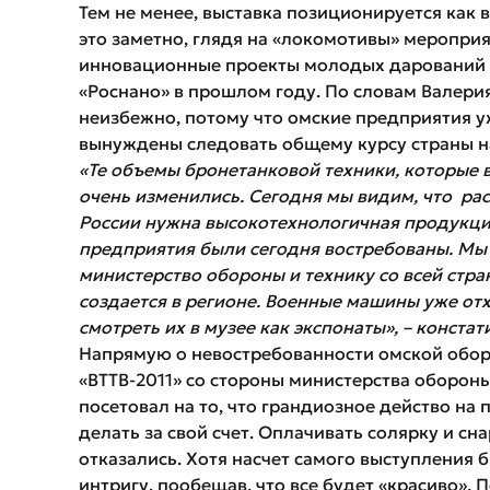
Тем не менее, выставка позиционируется как 
это заметно, глядя на «локомотивы» мероприя
инновационные проекты молодых дарований 
«Роснано» в прошлом году. По словам Валерия
неизбежно, потому что омские предприятия уже
вынуждены следовать общему курсу страны н
«Те объемы бронетанковой техники, которые в
очень изменились. Сегодня мы видим, что рас
России нужна высокотехнологичная продукци
предприятия были сегодня востребованы. Мы 
министерство обороны и технику со всей стран
создается в регионе. Военные машины уже отх
смотреть их в музее как экспонаты», – конста
Напрямую о невостребованности омской оборо
«ВТТВ-2011» со стороны министерства обороны
посетовал на то, что грандиозное действо на
делать за свой счет. Оплачивать солярку и с
отказались. Хотя насчет самого выступления 
интригу, пообещав, что все будет «красиво». 