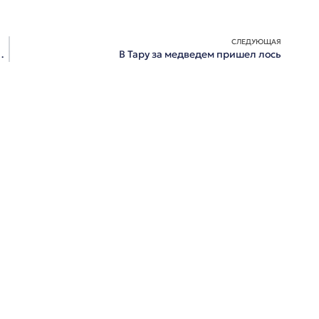
СЛЕДУЮЩАЯ
 без аттестата из-за ЕГЭ
В Тару за медведем пришел лось