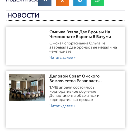
НОВОСТИ
Омичка Взяла Две Бронзы На
Чемпионате Европы В Батуми
Омская спортсменка Ольга Тё
завоевала две бронзовые медали на
чемпионате
Читать далее »
Деловой Совет Омского
Землячества Развивает
Практические Навыки Омских
17–18 апреля состоялось
Студентов Через Бизнес-
корпоративное обучение
Обучение
Департамента объектных и
корпоративных продаж
Читать далее »