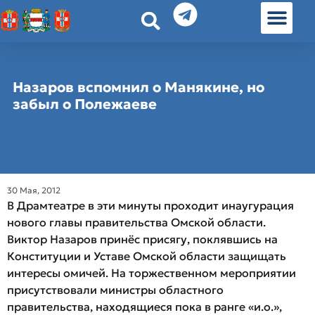
История земл
Омские истории
Люди Омска
Омские места в Москве
Назаров вспомнил о Манякине, но
забыл о Полежаеве
30 Мая, 2012
В Драмтеатре в эти минуты проходит инаугурация
нового главы правительства Омской области.
Виктор Назаров принёс присягу, поклявшись на
Конституции и Уставе Омской области защищать
интересы омичей. На торжественном мероприятии
присутствовали министры областного
правительства, находящиеся пока в ранге «и.о.»,