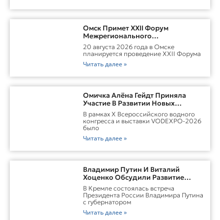
Омск Примет XXII Форум
Межрегионального
Сотрудничества России И
20 августа 2026 года в Омске
Казахстана
планируется проведение XXII Форума
Читать далее »
Омичка Алёна Гейдт Приняла
Участие В Развитии Новых
Карьерных Моделей Для Водной
В рамках X Всероссийского водного
Отрасли России
конгресса и выставки VODEXPO-2026
было
Читать далее »
Владимир Путин И Виталий
Хоценко Обсудили Развитие
Омской Области
В Кремле состоялась встреча
Президента России Владимира Путина
с губернатором
Читать далее »