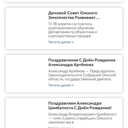
Деловой Совет Омского
Землячества Развивает
Практические Навыки Омских
17–18 апреля состоялось
Студентов Через Бизнес-
корпоративное обучение
Обучение
Департамента объектных и
корпоративных продаж
Читать далее »
Поздравление С Днём Рождения
Александра Артёмова
Александр Артёмов — Председатель
Законодательного Собрания Омской
области, государственный деятель
Читать далее »
Поздравляем Александра
Цимбалиста С Днём Рождения!
Александр Владимирович Цимбалист
— член Совета старейшин Омского
землячества в