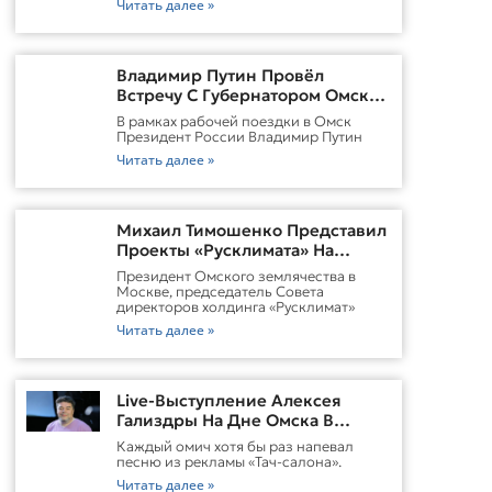
Читать далее »
Владимир Путин Провёл
Встречу С Губернатором Омской
Области Виталием
В рамках рабочей поездки в Омск
ХоценкоИсточник
Президент России Владимир Путин
Читать далее »
Михаил Тимошенко Представил
Проекты «Русклимата» На
Форуме России И Казахстана
Президент Омского землячества в
Москве, председатель Совета
директоров холдинга «Русклимат»
Читать далее »
Live-Выступление Алексея
Гализдры На Дне Омска В
Москве
Каждый омич хотя бы раз напевал
песню из рекламы «Тач-салона».
Читать далее »