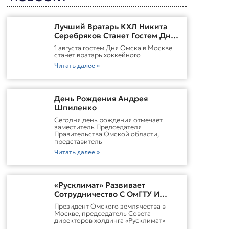
Лучший Вратарь КХЛ Никита
Серебряков Станет Гостем Дня
Омска В Москве
1 августа гостем Дня Омска в Москве
станет вратарь хоккейного
Читать далее »
День Рождения Андрея
Шпиленко
Cегодня день рождения отмечает
заместитель Председателя
Правительства Омской области,
представитель
Читать далее »
«Русклимат» Развивает
Сотрудничество С ОмГТУ И
Участвует В Обновлении
Президент Омского землячества в
Городской Среды Омска
Москве, председатель Совета
директоров холдинга «Русклимат»