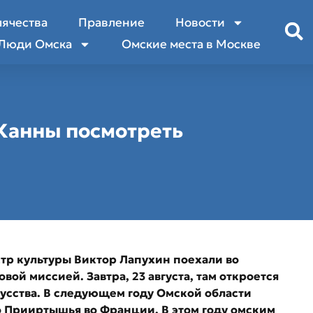
лячества
Правление
Новости
Люди Омска
Омские места в Москве
 Канны посмотреть
тр культуры Виктор Лапухин поехали во
ой миссией. Завтра, 23 августа, там откроется
усства. В следующем году Омской области
о Прииртышья во Франции. В этом году омским