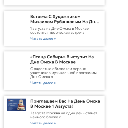
Встреча С Художником
Михаилом Рубанковым На Дне
Омска В Москве
1 августа на Дне Омска в Москве
состоится творческая встреча
Читать далее »
«Птица Сибирь» Выступит На
Дне Омска В Москве
С радостью объявляем первых
участников музыкальной программы
Дня Омска в
Читать далее »
Приглашаем Вас На День Омска
В Москве 1 Августа!
1 августа Москва на один день станет
немного ближе к
Читать далее »