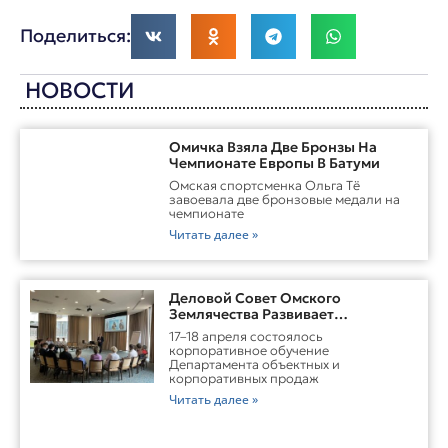
Поделиться:
НОВОСТИ
Омичка Взяла Две Бронзы На
Чемпионате Европы В Батуми
Омская спортсменка Ольга Тё
завоевала две бронзовые медали на
чемпионате
Читать далее »
Деловой Совет Омского
Землячества Развивает
Практические Навыки Омских
17–18 апреля состоялось
Студентов Через Бизнес-
корпоративное обучение
Обучение
Департамента объектных и
корпоративных продаж
Читать далее »