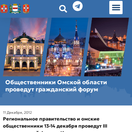
История земл
Омские истории
Люди Омска
Омские места в Москве
Общественники Омской области
проведут гражданский форум
11 Декабря, 2012
Региональное правительство и омские
общественники 13-14 декабря проведут III