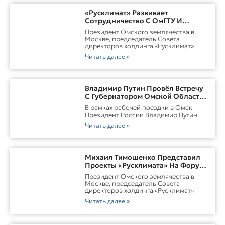
«Русклимат» Развивает
Сотрудничество С ОмГТУ И
Участвует В Обновлении
Президент Омского землячества в
Городской Среды Омска
Москве, председатель Совета
директоров холдинга «Русклимат»
Читать далее »
Владимир Путин Провёл Встречу
С Губернатором Омской Области
Виталием ХоценкоИсточник
В рамках рабочей поездки в Омск
Президент России Владимир Путин
Читать далее »
Михаил Тимошенко Представил
Проекты «Русклимата» На Форуме
России И Казахстана
Президент Омского землячества в
Москве, председатель Совета
директоров холдинга «Русклимат»
Читать далее »