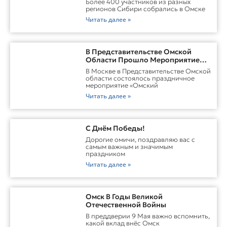
Более 400 участников из разных
регионов Сибири собрались в Омске
Читать далее »
В Представительстве Омской
Области Прошло Мероприятие
«Омский Тыл. Единство Народов
В Москве в Представительстве Омской
— Сила Победы»
области состоялось праздничное
мероприятие «Омский
Читать далее »
С Днём Победы!
Дорогие омичи, поздравляю вас с
самым важным и значимым
праздником
Читать далее »
Омск В Годы Великой
Отечественной Войны
В преддверии 9 Мая важно вспомнить,
какой вклад внёс Омск