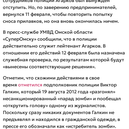
сотрудников полиции Агарков был вынужден
отступить. Но, по заверению предпринимателей,
вернулся 11 февраля, чтобы повторить попытку
сноса прилавков, но она вновь окончилась ничем.
В пресс-службе УМВД Омской области
«СуперОмску» сообщили, что в полиции
действительно служит лейтенант Агарков. В
отношении его действий 12 февраля была назначена
служебная проверка, по результатам которой будут
«вынесены соответствующие решения».
Отметим, что схожими действиями в свое
время
отметился
подполковник полиции Виктор
Галкин, который 19 августа 2012 года «разгонял»
несанкционированный «парад зомби» и пообещал
«открутить голову» одному из журналистов.
Поскольку сразу никаких документов Галкин не
предъявлял и находился в гражданской одежде, в
прессе его обозначали как «истребитель зомби».