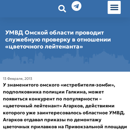
История земл
Омские истории
Люди Омска
Омские места в Москве
УМВД Омской области проводит
служебную проверку в отношении
«цветочного лейтенанта»
13 Февраля, 2013
У знаменитого омского «истребителя-зомби»,
подполковника полиции Галкина, может
появиться конкурент по популярности –
«цветочный лейтенант» Агарков, действиями
которого уже заинтересовалось областное УМВД.
Агарков отдавал приказы
по демонтажу
цветочных прилавков
на Привокзальной площади