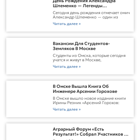
День Рождения Александра
Шлеменко — Легенды
Российского ММА
Сегодня день рождения отмечает омич
Александр Шлеменко — один из
Читать далее »
Вакансии Для Студентов-
Земляков В Москве
Студенты из Омска, которые сегодня
учатся и живут в Москве,
Читать далее »
В Омске Вышла Книга Об
Инженере Арсении Горохове
В Омске вышло новое издание книги
Ирины Резник «Арсений Горохов:
Читать далее »
Аграрный Форум «Есть
Результат!» Собрал Участников Со
Всей Сибири В Омске