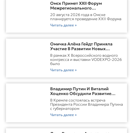
Омск Примет XXII Форум
Межрегионального
Сотрудничества России И
20 августа 2026 года в Омске
Казахстана
планируется проведение XXII Форума
Читать далее »
Омичка Алёна Гейдт Приняла
Участие В Развитии Новых
Карьерных Моделей Для Водной
В рамках X Всероссийского водного
Отрасли России
конгресса и выставки VODEXPO-2026
было
Читать далее »
Владимир Путин И Виталий
Хоценко Обсудили Развитие
Омской Области
В Кремле состоялась встреча
Президента России Владимира Путина
с губернатором
Читать далее »