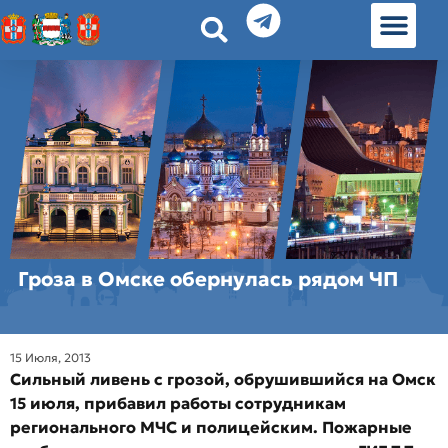
История земл
Омские истории
Люди Омска
Омские места в Москве
Гроза в Омске обернулась рядом ЧП
15 Июля, 2013
Сильный ливень с грозой, обрушившийся на Омск
15 июля, прибавил работы сотрудникам
регионального МЧС и полицейским. Пожарные