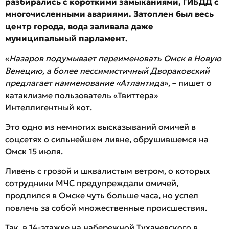
разбирались с короткими замыканиями, ГИБДД с
многочисленными авариями. Затоплен был весь
центр города, вода заливала даже
муниципальный парламент.
«
Назаров подумывает переименовать Омск в Новую
Венецию, а более пессимистичный Двораковский
предлагает наименование «Атлантида
», – пишет о
катаклизме пользователь «Твиттера»
Интеллигентный кот.
Это одно из немногих высказываний омичей в
соцсетях о сильнейшем ливне, обрушившемся на
Омск 15 июля.
Ливень с грозой и шквалистым ветром, о которых
сотрудники МЧС предупреждали омичей,
продлился в Омске чуть больше часа, но успел
повлечь за собой множественные происшествия.
Так, в 14-этажке на набережной Тухачевского в