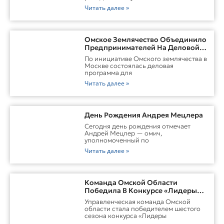
Читать далее »
Омское Землячество Объединило
Предпринимателей На Деловой
Встрече В Москве
По инициативе Омского землячества в
Москве состоялась деловая
программа для
Читать далее »
День Рождения Андрея Мецлера
Сегодня день рождения отмечает
Андрей Мецлер — омич,
уполномоченный по
Читать далее »
Команда Омской Области
Победила В Конкурсе «Лидеры
России. Команда»
Управленческая команда Омской
области стала победителем шестого
сезона конкурса «Лидеры