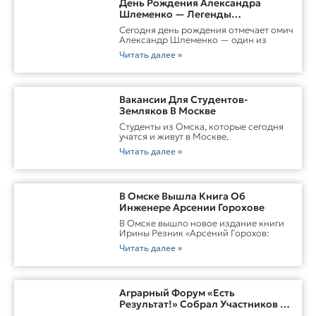
День Рождения Александра
Шлеменко — Легенды
Российского ММА
Сегодня день рождения отмечает омич
Александр Шлеменко — один из
Читать далее »
Вакансии Для Студентов-
Земляков В Москве
Студенты из Омска, которые сегодня
учатся и живут в Москве,
Читать далее »
В Омске Вышла Книга Об
Инженере Арсении Горохове
В Омске вышло новое издание книги
Ирины Резник «Арсений Горохов:
Читать далее »
Аграрный Форум «Есть
Результат!» Собрал Участников Со
Всей Сибири В Омске