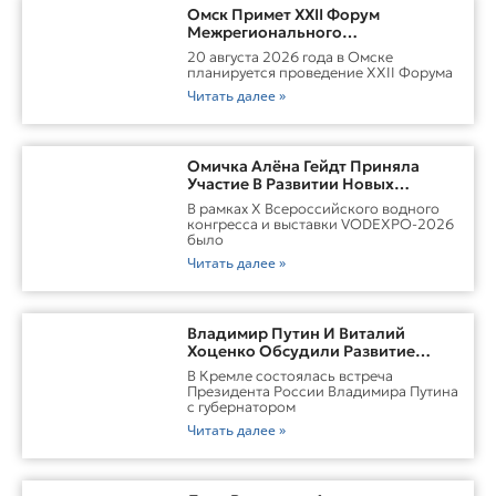
Омск Примет XXII Форум
Межрегионального
Сотрудничества России И
20 августа 2026 года в Омске
Казахстана
планируется проведение XXII Форума
Читать далее »
Омичка Алёна Гейдт Приняла
Участие В Развитии Новых
Карьерных Моделей Для Водной
В рамках X Всероссийского водного
Отрасли России
конгресса и выставки VODEXPO-2026
было
Читать далее »
Владимир Путин И Виталий
Хоценко Обсудили Развитие
Омской Области
В Кремле состоялась встреча
Президента России Владимира Путина
с губернатором
Читать далее »