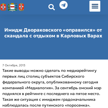
История земл
Омские истории
Люди Омска
Омские места в Москве
Имидж Двораковского «оправился» от
скандала с отдыхом в Карловых Варах
7 Октября, 2013
Такие выводы можно сделать по медиарейтингу
первых лиц столиц субъектов Сибирского
федерального округа, опубликованному сегодня
компанией «Медиалогия». За сентябрь омский мэр
поднялся в рейтинге с последнего на пятое место.
Такая же ситуация с имиджем градоначальника
наблюдалась после путинского «поросенка».