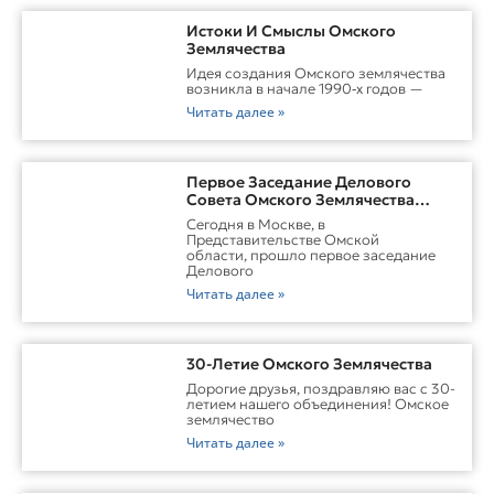
Истоки И Смыслы Омского
Землячества
Идея создания Омского землячества
возникла в начале 1990‑х годов —
Читать далее »
Первое Заседание Делового
Совета Омского Землячества
Прошло С Участием Губернатора
Сегодня в Москве, в
Омской Области
Представительстве Омской
области, прошло первое заседание
Делового
Читать далее »
30-Летие Омского Землячества
Дорогие друзья, поздравляю вас с 30-
летием нашего объединения! Омское
землячество
Читать далее »