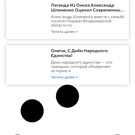
Легенда Из Омска Александр
Шлеменко Оценил Современные
Заводы Холдинга «Русклимат» И
Александр Шлеменко вместе с семьёй
Перспективы ММА В Киржаче
посетил Киржач Владимирской
области по
Читать далее »
Омичи, С Днём Народного
Единства!
День народного единства — это
праздник, который объединяет
историю и
Читать далее »