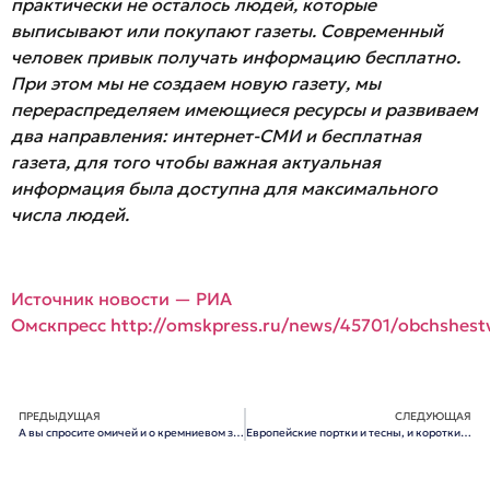
практически не осталось людей, которые
выписывают или покупают газеты. Современный
человек привык получать информацию бесплатно.
При этом мы не создаем новую газету, мы
перераспределяем имеющиеся ресурсы и развиваем
два направления: интернет-СМИ и бесплатная
газета, для того чтобы важная актуальная
информация была доступна для максимального
числа людей.
Источник новости — РИА
Омскпресс
http://omskpress.ru/news/45701/obchshest
ПРЕДЫДУЩАЯ
СЛЕДУЮЩАЯ
А вы спросите омичей и о кремниевом заводе, и об Омскэлектро, и о мэре
Европейские портки и тесны, и коротки…