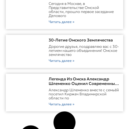
Прошло С Участием Губернатора
Сегодня в Москве, в
Омской Области
Представительстве Омской
области, прошло первое заседание
Делового
Читать далее »
30-Летие Омского Землячества
Дорогие друзья, поздравляю вас с 30-
летием нашего объединения! Омское
землячество
Читать далее »
Легенда Из Омска Александр
Шлеменко Оценил Современные
Заводы Холдинга «Русклимат» И
Александр Шлеменко вместе с семьёй
Перспективы ММА В Киржаче
посетил Киржач Владимирской
области по
Читать далее »