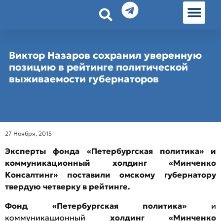
История земл
Омские истории
Люди Омска
Омские места в Москве
Виктор Назаров сохранил уверенную
позицию в рейтинге политической
выживаемости губернаторов
27 Ноября, 2015
Эксперты фонда «Петербургская политика» и
коммуникационный холдинг «Минченко
Консалтинг» поставили омскому губернатору
твердую четверку в рейтинге.
Фонд «Петербургская политика»
и
коммуникационный
холдинг «Минченко