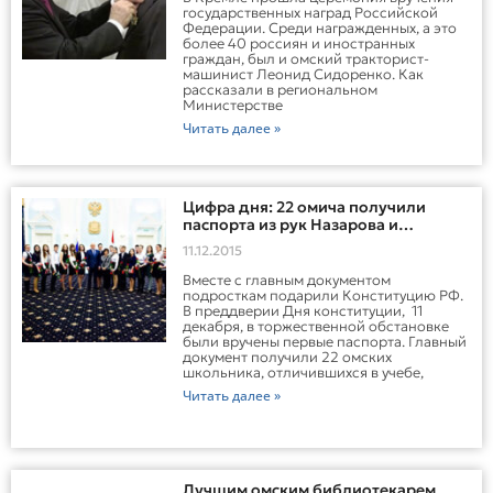
государственных наград Российской
Федерации. Среди награжденных, а это
более 40 россиян и иностранных
граждан, был и омский тракторист-
машинист Леонид Сидоренко. Как
рассказали в региональном
Министерстве
Читать далее »
Цифра дня: 22 омича получили
паспорта из рук Назарова и
Родниной
11.12.2015
Вместе с главным документом
подросткам подарили Конституцию РФ.
В преддверии Дня конституции, 11
декабря, в торжественной обстановке
были вручены первые паспорта. Главный
документ получили 22 омских
школьника, отличившихся в учебе,
Читать далее »
Лучшим омским библиотекарем