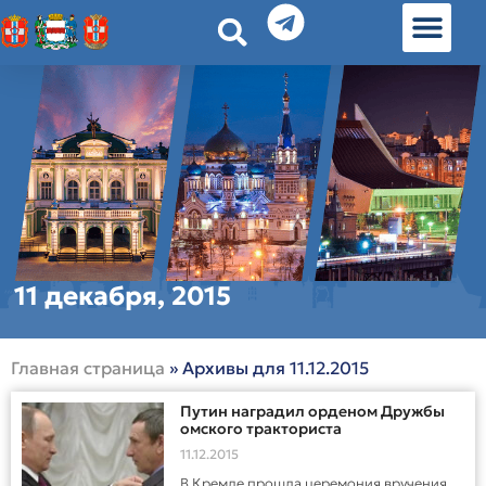
История земл
Омские истории
Люди Омска
Омские места в Москве
11 декабря, 2015
Главная страница
»
Архивы для 11.12.2015
Путин наградил орденом Дружбы
омского тракториста
11.12.2015
В Кремле прошла церемония вручения