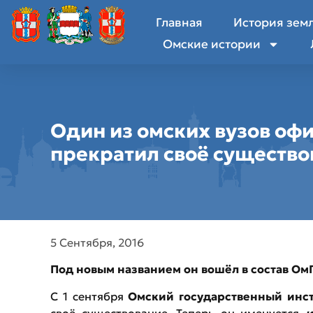
Главная
История зем
Омские истории
Один из омских вузов оф
прекратил своё существо
5 Сентября, 2016
Под новым названием он вошёл в состав ОмГ
С 1 сентября
Омский государственный инст
своё существование. Теперь он именуется
и