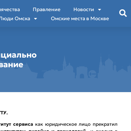
лячества
Правление
Новости
Люди Омска
Омские места в Москве
ициально
вание
ТУ.
итут сервиса
как юридическое лицо прекратил
нститутом дизайна и технологий
и входит в