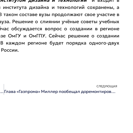
и института дизайна и технологий сохранены, а
В таком составе вузы продолжают свое участие в
вуза. Решение о слиянии учёные советы учебных
йчас обсуждается вопрос о создании в регионе
азе ОмГУ и ОмГПУ. Сейчас решение о создании
 В каждом регионе будет порядка одного-двух
 России.
СЛЕДУЮЩАЯ
мской Декларации — воссоединение с Россией началось в 1991 году
Глава «Газпрома» Миллер пообещал доремонтировать Любинский проспект до Ленинградского моста