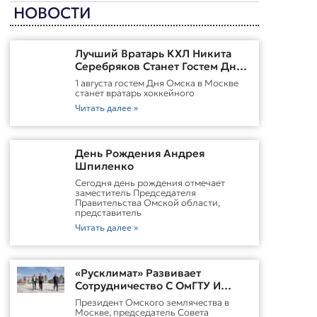
НОВОСТИ
Лучший Вратарь КХЛ Никита
Серебряков Станет Гостем Дня
Омска В Москве
1 августа гостем Дня Омска в Москве
станет вратарь хоккейного
Читать далее »
День Рождения Андрея
Шпиленко
Cегодня день рождения отмечает
заместитель Председателя
Правительства Омской области,
представитель
Читать далее »
«Русклимат» Развивает
Сотрудничество С ОмГТУ И
Участвует В Обновлении
Президент Омского землячества в
Городской Среды Омска
Москве, председатель Совета