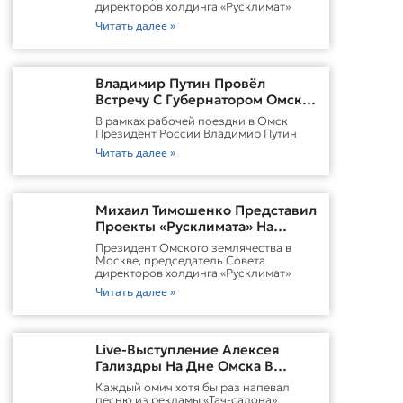
директоров холдинга «Русклимат»
Читать далее »
Владимир Путин Провёл
Встречу С Губернатором Омской
Области Виталием
В рамках рабочей поездки в Омск
ХоценкоИсточник
Президент России Владимир Путин
Читать далее »
Михаил Тимошенко Представил
Проекты «Русклимата» На
Форуме России И Казахстана
Президент Омского землячества в
Москве, председатель Совета
директоров холдинга «Русклимат»
Читать далее »
Live-Выступление Алексея
Гализдры На Дне Омска В
Москве
Каждый омич хотя бы раз напевал
песню из рекламы «Тач-салона».