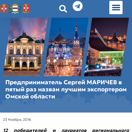
История земл
Омские истории
Люди Омска
Омские места в Москве
Предприниматель Сергей МАРИЧЕВ в
пятый раз назван лучшим экспортером
Омской области
23 Ноября, 2016
12 победителей и лауреатов регионального