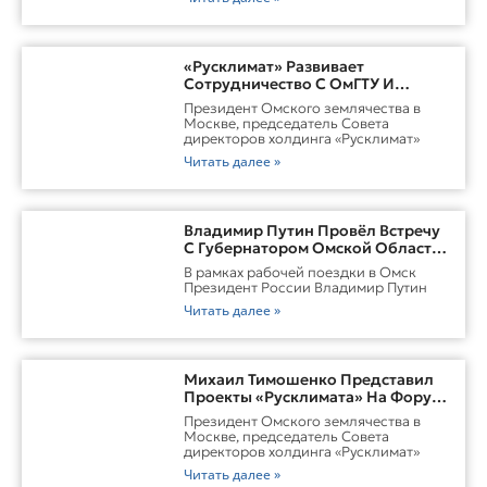
«Русклимат» Развивает
Сотрудничество С ОмГТУ И
Участвует В Обновлении
Президент Омского землячества в
Городской Среды Омска
Москве, председатель Совета
директоров холдинга «Русклимат»
Читать далее »
Владимир Путин Провёл Встречу
С Губернатором Омской Области
Виталием ХоценкоИсточник
В рамках рабочей поездки в Омск
Президент России Владимир Путин
Читать далее »
Михаил Тимошенко Представил
Проекты «Русклимата» На Форуме
России И Казахстана
Президент Омского землячества в
Москве, председатель Совета
директоров холдинга «Русклимат»
Читать далее »