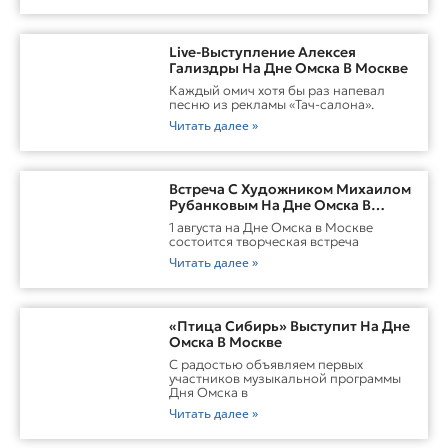
Live-Выступление Алексея
Гализдры На Дне Омска В Москве
Каждый омич хотя бы раз напевал
песню из рекламы «Тач-салона».
Читать далее »
Встреча С Художником Михаилом
Рубанковым На Дне Омска В
Москве
1 августа на Дне Омска в Москве
состоится творческая встреча
Читать далее »
«Птица Сибирь» Выступит На Дне
Омска В Москве
С радостью объявляем первых
участников музыкальной программы
Дня Омска в
Читать далее »