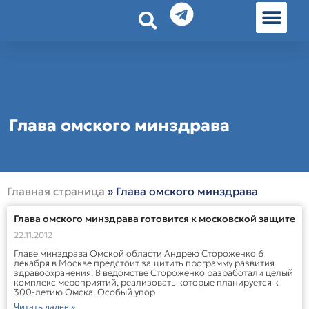
История земл
Омские истории
Люди Омска
Омские места в Москве
Глава омского минздрава
Главная страница
»
Глава омского минздрава
Глава омского минздрава готовится к московской защите
22.11.2012
Главе минздрава Омской области Андрею Стороженко 6
декабря в Москве предстоит защитить программу развития
здравоохранения. В ведомстве Стороженко разработали целый
комплекс мероприятий, реализовать которые планируется к
300-летию Омска. Особый упор
Читать далее »