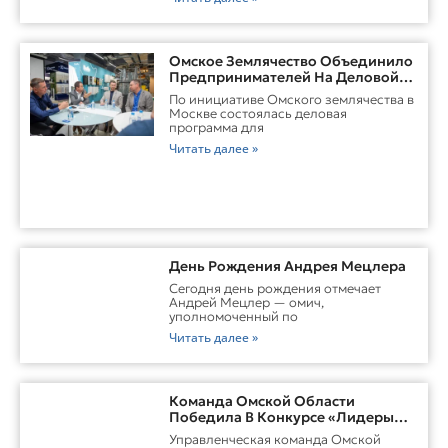
Омское Землячество Объединило
Предпринимателей На Деловой
Встрече В Москве
По инициативе Омского землячества в
Москве состоялась деловая
программа для
Читать далее »
День Рождения Андрея Мецлера
Сегодня день рождения отмечает
Андрей Мецлер — омич,
уполномоченный по
Читать далее »
Команда Омской Области
Победила В Конкурсе «Лидеры
России. Команда»
Управленческая команда Омской