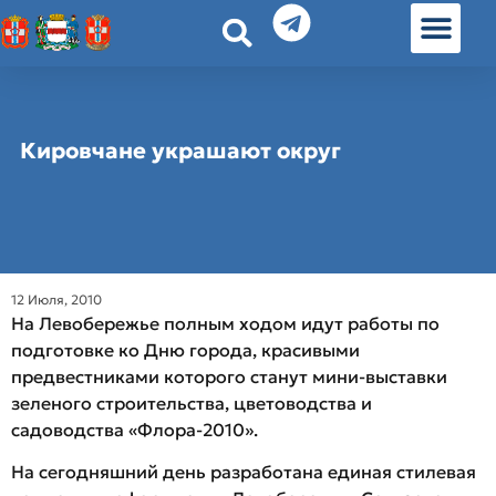
История земл
Омские истории
Люди Омска
Омские места в Москве
Кировчане украшают округ
12 Июля, 2010
На Левобережье полным ходом идут работы по
подготовке ко Дню города, красивыми
предвестниками которого станут мини-выставки
зеленого строительства, цветоводства и
садоводства «Флора-2010».
На сегодняшний день разработана единая стилевая