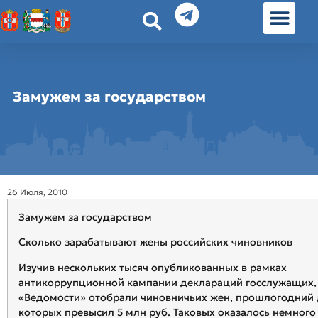
История земл
Омские истории
Люди Омска
Омские места в Москве
Замужем за государством
26 Июля, 2010
Замужем за государством
Сколько зарабатывают жены российских чиновников
Изучив нескольких тысяч опубликованных в рамках
антикоррупционной кампании деклараций госслужащих,
«Ведомости» отобрали чиновничьих жен, прошлогодний
которых превысил 5 млн руб. Таковых оказалось немного