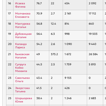
16
Исаева
76.7
22
454
2 092
1
Фатима
17
Молчанова
70.9
2.7
2 161
17 112
Елизавета
18
Мантурова
56.8
12.4
814
640
1
Наталья
19
Дубовицкая
56.4
6.3
998
19 503
1
Наталия
20
Каланда
54.2
2.6
1 090
9 440
1
Лариса
21
Быковская
49
373.2
1 672
26 584
1
Наталия
22
Супруга
44.5
2.5
1 759
5 810
1
Кийко
Михаила
23
Савельева
43.4
2
9 155
0
Ольга
24
Эверстова
41.5
2
426
0
Татьяна
25
Шоршорова
38.4
2
1 246
2 683
Юлия