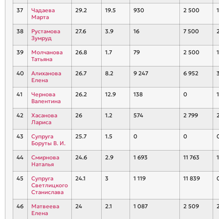
37
Чадаева
29.2
19.5
930
2 500
1
Марта
38
Рустамова
27.6
3.9
16
7 500
Зумруд
39
Молчанова
26.8
1.7
79
2 500
1
Татьяна
40
Алиханова
26.7
8.2
9 247
6 952
Елена
41
Чернова
26.2
12.9
138
0
1
Валентина
42
Хасанова
26
1.2
574
2 799
Лариса
43
Супруга
25.7
1.5
0
0
Боруты В. И.
44
Смирнова
24.6
2.9
1 693
11 763
1
Наталья
45
Супруга
24.1
3
1 119
11 839
Светлицкого
Станислава
46
Матвеева
24
2.1
1 087
2 509
Елена