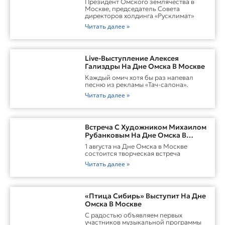
Президент Омского землячества в
Москве, председатель Совета
директоров холдинга «Русклимат»
Читать далее »
Live-Выступление Алексея
Гализдры На Дне Омска В Москве
Каждый омич хотя бы раз напевал
песню из рекламы «Тач-салона».
Читать далее »
Встреча С Художником Михаилом
Рубанковым На Дне Омска В
Москве
1 августа на Дне Омска в Москве
состоится творческая встреча
Читать далее »
«Птица Сибирь» Выступит На Дне
Омска В Москве
С радостью объявляем первых
участников музыкальной программы