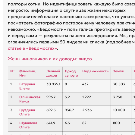
полторы сотни. Но идентифицировать каждую было совс
непросто: информация о спутницах жизни некоторых
представителей власти настолько засекречена, что узнат
посмотреть фотографию постороннему человеку практич
невозможно. «Ведомости» попытались приоткрыть завес
и перед вами — результаты нашего исследования. Мы, пр
ограничились первыми 50 лидерами списка (подробнее 
статье в «Ведомостях»
.
Жены чиновников и их доходы: видео
№
Фамилия,
Личный
Доход
Недвижимость
Земля
Имя
доход
супруга
1
Батурина
30 935.1
8
432
30 503
Елена
2
Ольшанская
996.7
3.2
1 222
3 750
1
Раиса
3
Груздева
692.5
936.7
2 936
10 000
Ольга
4
Шувалова
641.9
6.5
82
800
Ольга