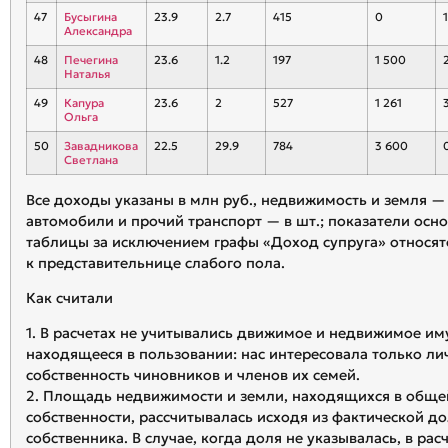
47
Бусыгина
23.9
2.7
415
0
1
Александра
48
Печегина
23.6
1.2
197
1 500
Наталья
49
Капура
23.6
2
527
1 261
Ольга
50
Завадникова
22.5
29.9
784
3 600
Светлана
Все доходы указаны в млн руб., недвижимость и земля — 
автомобили и прочий транспорт — в шт.; показатели осн
таблицы за исключением графы «Доход супруга» относят
к представительнице слабого пола.
Как считали
1. В расчетах не учитывались движимое и недвижимое им
находящееся в пользовании: нас интересовала только ли
собственность чиновников и членов их семей.
2. Площадь недвижимости и земли, находящихся в обще
собственности, рассчитывалась исходя из фактической д
собственника. В случае, когда доля не указывалась, в рас