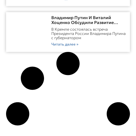
Владимир Путин И Виталий
Хоценко Обсудили Развитие
Омской Области
В Кремле состоялась встреча
Президента России Владимира Путина
с губернатором
Читать далее »