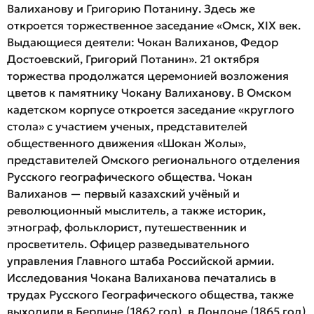
Валиханову и Григорию Потанину.
Здесь же
откроется торжественное заседание «Омск, XIX век.
Выдающиеся деятели: Чокан Валиханов, Федор
Достоевский, Григорий Потанин». 21 октября
торжества продолжатся церемонией возложения
цветов к памятнику Чокану Валиханову. В Омском
кадетском корпусе откроется заседание «круглого
стола» с участием ученых, представителей
общественного движения «Шокан Жолы»,
представителей Омского регионального отделения
Русского географического общества. Чокан
Валиханов — первый казахский учёный и
революционный мыслитель, а также историк,
этнограф, фольклорист, путешественник и
просветитель. Офицер разведывательного
управления Главного штаба Российской армии.
Исследования Чокана Валиханова печатались в
трудах Русского Географического общества, также
выходили в Берлине (1862 год), в Лондоне (1865 год)