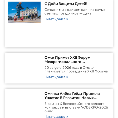
С Днём Защиты Детей!
Сегодня мы отмечаем один из самых
светлых праздников — день,
Читать далее »
Омск Примет XXII Форум
Межрегионального
Сотрудничества России И
20 августа 2026 года в Омске
Казахстана
планируется проведение XXII Форума
Читать далее »
Омичка Алёна Гейдт Приняла
Участие В Развитии Новых
Карьерных Моделей Для Водной
В рамках X Всероссийского водного
Отрасли России
конгресса и выставки VODEXPO-2026
было
Читать далее »