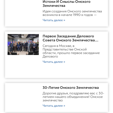
Истоки И Смыслы Омского
Землячества
Идея создания Омского землячества
возникла в начале 1990‑х годов —
Читать далее »
Первое Заседание Делового
Совета Омского Землячества
Прошло С Участием Губернатора
Сегодня в Москве, в
Омской Области
Представительстве Омской
области, прошло первое заседание
Делового
Читать далее »
30-Летие Омского Землячества
Дорогие друзья, поздравляю вас с 30-
летием нашего объединения! Омское
землячество
Читать далее »