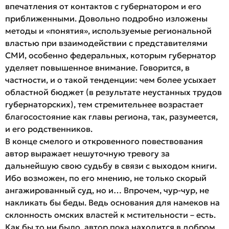
впечатления от контактов с губернатором и его
приближенными.
Довольно подробно изложены
методы и «понятия», используемые региональной
властью при взаимодействии с представителями
СМИ, особенно федеральных, которым губернатор
уделяет повышенное внимание. Говорится, в
частности, и о такой тенденции: чем более усыхает
областной бюджет (в результате неустанных трудов
губернаторских), тем стремительнее возрастает
благосостояние как главы региона, так, разумеется,
и его родственников.
В конце смелого и откровенного повествования
автор выражает нешуточную тревогу за
дальнейшую свою судьбу в связи с выходом книги.
Ибо возможен, по его мнению, не только скорый
ангажированный суд, но и… Впрочем, чур-чур, не
накликать бы беды. Ведь основания для намеков на
склонность омских властей к мстительности – есть.
Как бы то ни было, автор пока находится в добром