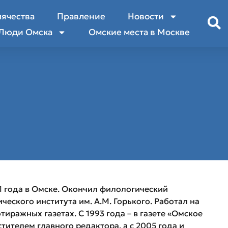
лячества
Правление
Новости
Люди Омска
Омские места в Москве
 года в Омске. Окончил филологический
еского института им. А.М. Горького. Работал на
ражных газетах. С 1993 года – в газете «Омское
тителем главного редактора, а с 2005 года и