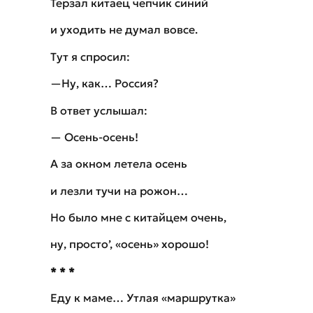
Терзал китаец чепчик синий
и уходить не думал вовсе.
Тут я спросил:
—Ну, как… Россия?
В ответ услышал:
— Осень-осень!
А за окном летела осень
и лезли тучи на рожон…
Но было мне с китайцем очень,
ну, просто’, «осень» хорошо!
* * *
Еду к маме… Утлая «маршрутка»