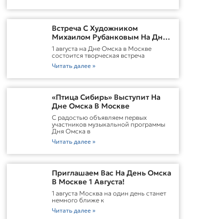
Встреча С Художником
Михаилом Рубанковым На Дне
Омска В Москве
1 августа на Дне Омска в Москве
состоится творческая встреча
Читать далее »
«Птица Сибирь» Выступит На
Дне Омска В Москве
С радостью объявляем первых
участников музыкальной программы
Дня Омска в
Читать далее »
Приглашаем Вас На День Омска
В Москве 1 Августа!
1 августа Москва на один день станет
немного ближе к
Читать далее »