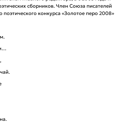
оэтических сборников. Член Союза писателей
 поэтического конкурса «Золотое перо 2008»
м.
ам…
,
чай.
е
на.