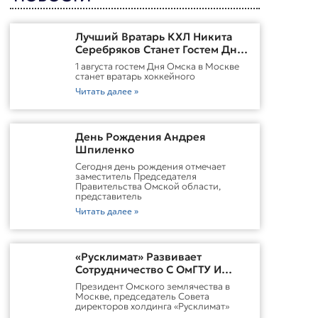
Лучший Вратарь КХЛ Никита
Серебряков Станет Гостем Дня
Омска В Москве
1 августа гостем Дня Омска в Москве
станет вратарь хоккейного
Читать далее »
День Рождения Андрея
Шпиленко
Cегодня день рождения отмечает
заместитель Председателя
Правительства Омской области,
представитель
Читать далее »
«Русклимат» Развивает
Сотрудничество С ОмГТУ И
Участвует В Обновлении
Президент Омского землячества в
Городской Среды Омска
Москве, председатель Совета
директоров холдинга «Русклимат»