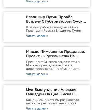
Читать далее »
Владимир Путин Провёл
Встречу С Губернатором Омской
Области Виталием
В рамках рабочей поездки в Омск
ХоценкоИсточник
Президент России Владимир Путин
Читать далее »
Михаил Тимошенко Представил
Проекты «Русклимата» На
Форуме России И Казахстана
Президент Омского землячества в
Москве, председатель Совета
директоров холдинга «Русклимат»
Читать далее »
Live-Выступление Алексея
Гализдры На Дне Омска В
Москве
Каждый омич хотя бы раз напевал
песню из рекламы «Тач-салона».
Читать далее »