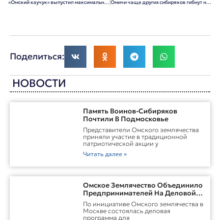
«Омский каучук» выпустил максимальный за последнее десятилетие объем продукции
Омичи чаще других сибиряков гибнут на пожарах
Поделиться:
НОВОСТИ
Память Воинов-Сибиряков
Почтили В Подмосковье
Представители Омского землячества
приняли участие в традиционной
патриотической акции у
Читать далее »
Омское Землячество Объединило
Предпринимателей На Деловой
Встрече В Москве
По инициативе Омского землячества в
Москве состоялась деловая
программа для