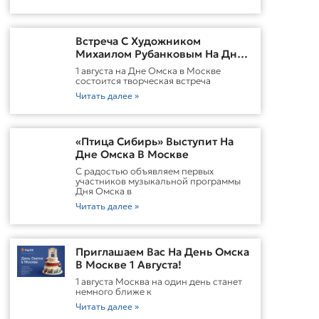
Встреча С Художником
Михаилом Рубанковым На Дне
Омска В Москве
1 августа на Дне Омска в Москве
состоится творческая встреча
Читать далее »
«Птица Сибирь» Выступит На
Дне Омска В Москве
С радостью объявляем первых
участников музыкальной программы
Дня Омска в
Читать далее »
Приглашаем Вас На День Омска
В Москве 1 Августа!
1 августа Москва на один день станет
немного ближе к
Читать далее »