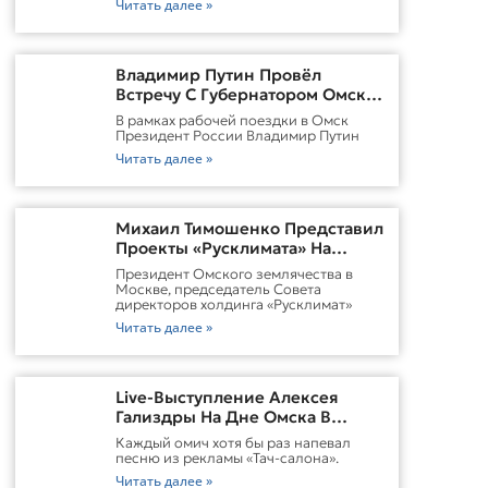
Читать далее »
Владимир Путин Провёл
Встречу С Губернатором Омской
Области Виталием
В рамках рабочей поездки в Омск
ХоценкоИсточник
Президент России Владимир Путин
Читать далее »
Михаил Тимошенко Представил
Проекты «Русклимата» На
Форуме России И Казахстана
Президент Омского землячества в
Москве, председатель Совета
директоров холдинга «Русклимат»
Читать далее »
Live-Выступление Алексея
Гализдры На Дне Омска В
Москве
Каждый омич хотя бы раз напевал
песню из рекламы «Тач-салона».
Читать далее »