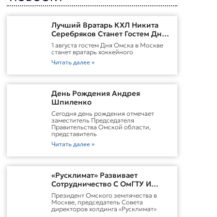
Лучший Вратарь КХЛ Никита
Серебряков Станет Гостем Дня
Омска В Москве
1 августа гостем Дня Омска в Москве
станет вратарь хоккейного
Читать далее »
День Рождения Андрея
Шпиленко
Cегодня день рождения отмечает
заместитель Председателя
Правительства Омской области,
представитель
Читать далее »
«Русклимат» Развивает
Сотрудничество С ОмГТУ И
Участвует В Обновлении
Президент Омского землячества в
Городской Среды Омска
Москве, председатель Совета
директоров холдинга «Русклимат»