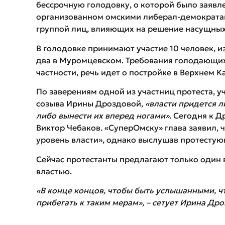
бессрочную голодовку, о которой было заявле
организованном омскими либерал-демократами
группой лиц, влияющих на решение насущных
В голодовке принимают участие 10 человек, и
два в Муромцевском. Требования голодающих
частности, речь идет о постройке в Верхнем 
По заверениям одной из участниц протеста, у
созыва Ирины Дроздовой,
«власти придется 
либо вынести их вперед ногами»
. Сегодня к 
Виктор Чебаков. «СуперОмску» глава заявил, 
уровень власти», однако выслушав протестую
Сейчас протестанты предлагают только один в
властью.
«В конце концов, чтобы быть услышанными, 
прибегать к таким мерам», – сетует Ирина Дро