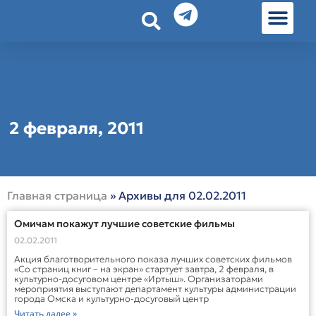
История земл
Омские истории
Люди Омска
Омские места в Москве
2 февраля, 2011
Главная страница
»
Архивы для 02.02.2011
Омичам покажут лучшие советские фильмы
02.02.2011
Акция благотворительного показа лучших советских фильмов
«Со страниц книг – на экран» стартует завтра, 2 февраля, в
культурно-досуговом центре «Иртыш». Организаторами
мероприятия выступают департамент культуры администрации
города Омска и культурно-досуговый центр
Читать далее »