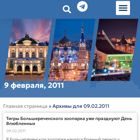
История земл
Омские истории
Люди Омска
Омские места в Москве
9 февраля, 2011
Главная страница
»
Архивы для 09.02.2011
Тигры Большереченского зоопарка уже празднуют День
Влюбленных
09.02.2011
В Большереченском зоопарке начался брачный период у