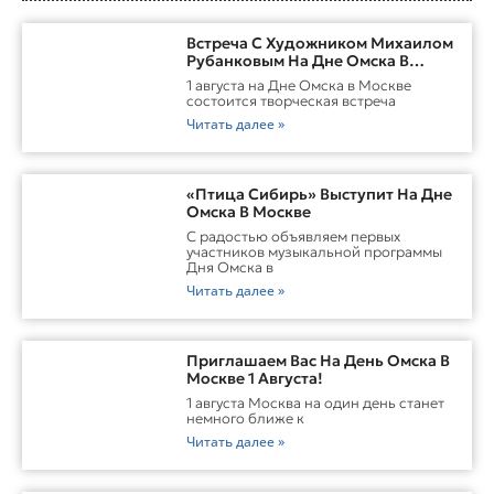
Встреча С Художником Михаилом
Рубанковым На Дне Омска В
Москве
1 августа на Дне Омска в Москве
состоится творческая встреча
Читать далее »
«Птица Сибирь» Выступит На Дне
Омска В Москве
С радостью объявляем первых
участников музыкальной программы
Дня Омска в
Читать далее »
Приглашаем Вас На День Омска В
Москве 1 Августа!
1 августа Москва на один день станет
немного ближе к
Читать далее »