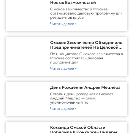
Новых Возможностей
Омское землячество в Москве
организовало деловую программу для
резидентов клуба
Читать далее »
Омское Землячество Объединило
Предпринимателей На Деловой
Встрече В Москве
По инициативе Омского землячества в
Москве состоялась деловая
программа для
Читать далее »
День Рождения Андрея Мецлера
Сегодня день рождения отмечает
Андрей Мецлер — омич,
уполномоченный по
Читать далее »
Команда Омской Области
Победила В Конкурсе «Лидеры