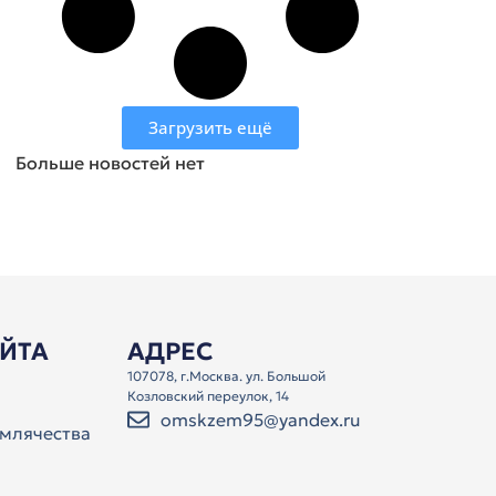
Загрузить ещё
Больше новостей нет
АЙТА
АДРЕС
107078, г.Москва. ул. Большой
Козловский переулок, 14
omskzem95@yandex.ru
млячества