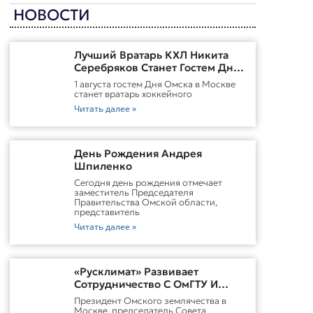
НОВОСТИ
Лучший Вратарь КХЛ Никита
Серебряков Станет Гостем Дня
Омска В Москве
1 августа гостем Дня Омска в Москве
станет вратарь хоккейного
Читать далее »
День Рождения Андрея
Шпиленко
Cегодня день рождения отмечает
заместитель Председателя
Правительства Омской области,
представитель
Читать далее »
«Русклимат» Развивает
Сотрудничество С ОмГТУ И
Участвует В Обновлении
Президент Омского землячества в
Городской Среды Омска
Москве, председатель Совета