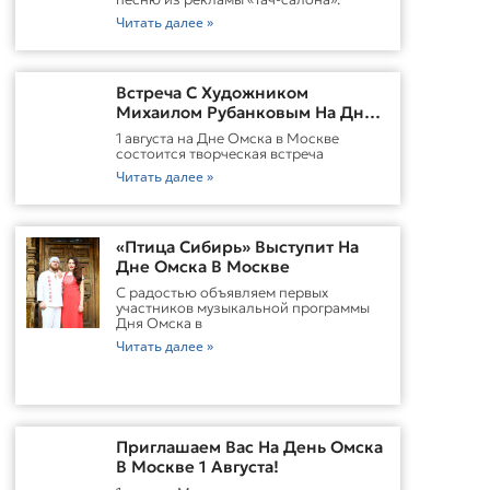
Читать далее »
Встреча С Художником
Михаилом Рубанковым На Дне
Омска В Москве
1 августа на Дне Омска в Москве
состоится творческая встреча
Читать далее »
«Птица Сибирь» Выступит На
Дне Омска В Москве
С радостью объявляем первых
участников музыкальной программы
Дня Омска в
Читать далее »
Приглашаем Вас На День Омска
В Москве 1 Августа!