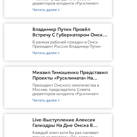
директоров холдинга «Русклимат»
Читать далее »
Владимир Путин Провёл
Встречу С Губернатором Омской
Области Виталием
В рамках рабочей поездки в Омск
ХоценкоИсточник
Президент России Владимир Путин
Читать далее »
Михаил Тимошенко Представил
Проекты «Русклимата» На
Форуме России И Казахстана
Президент Омского землячества в
Москве, председатель Совета
директоров холдинга «Русклимат»
Читать далее »
Live-Выступление Алексея
Гализдры На Дне Омска В
Москве
Каждый омич хотя бы раз напевал
песню из рекламы «Тач-салона».