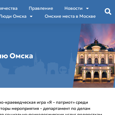
лячества
Правление
Новости
Люди Омска
Омские места в Москве
ию Омска
о-краеведческая игра «Я – патриот» среди
торы мероприятия – департамент по делам
р социально-психологических услуг подросткам