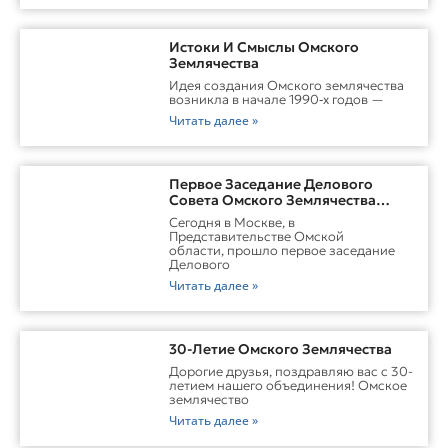
Истоки И Смыслы Омского
Землячества
Идея создания Омского землячества
возникла в начале 1990‑х годов —
Читать далее »
Первое Заседание Делового
Совета Омского Землячества
Прошло С Участием Губернатора
Сегодня в Москве, в
Омской Области
Представительстве Омской
области, прошло первое заседание
Делового
Читать далее »
30-Летие Омского Землячества
Дорогие друзья, поздравляю вас с 30-
летием нашего объединения! Омское
землячество
Читать далее »