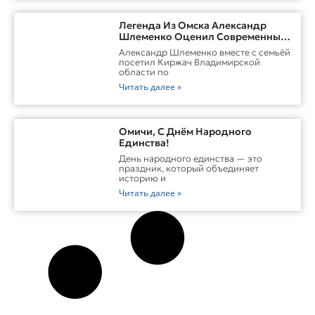
Легенда Из Омска Александр
Шлеменко Оценил Современные
Заводы Холдинга «Русклимат» И
Александр Шлеменко вместе с семьёй
Перспективы ММА В Киржаче
посетил Киржач Владимирской
области по
Читать далее »
Омичи, С Днём Народного
Единства!
День народного единства — это
праздник, который объединяет
историю и
Читать далее »