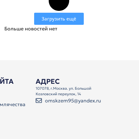
Загрузить ещё
Больше новостей нет
АЙТА
АДРЕС
107078, г.Москва. ул. Большой
Козловский переулок, 14
omskzem95@yandex.ru
млячества