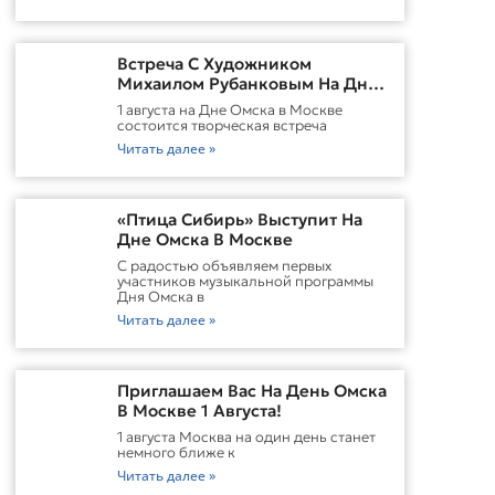
Встреча С Художником
Михаилом Рубанковым На Дне
Омска В Москве
1 августа на Дне Омска в Москве
состоится творческая встреча
Читать далее »
«Птица Сибирь» Выступит На
Дне Омска В Москве
С радостью объявляем первых
участников музыкальной программы
Дня Омска в
Читать далее »
Приглашаем Вас На День Омска
В Москве 1 Августа!
1 августа Москва на один день станет
немного ближе к
Читать далее »