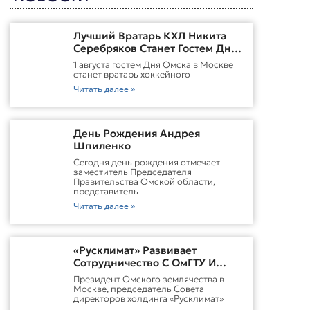
Лучший Вратарь КХЛ Никита
Серебряков Станет Гостем Дня
Омска В Москве
1 августа гостем Дня Омска в Москве
станет вратарь хоккейного
Читать далее »
День Рождения Андрея
Шпиленко
Cегодня день рождения отмечает
заместитель Председателя
Правительства Омской области,
представитель
Читать далее »
«Русклимат» Развивает
Сотрудничество С ОмГТУ И
Участвует В Обновлении
Президент Омского землячества в
Городской Среды Омска
Москве, председатель Совета
директоров холдинга «Русклимат»