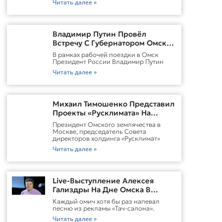
Читать далее »
Владимир Путин Провёл
Встречу С Губернатором Омской
Области Виталием
В рамках рабочей поездки в Омск
ХоценкоИсточник
Президент России Владимир Путин
Читать далее »
Михаил Тимошенко Представил
Проекты «Русклимата» На
Форуме России И Казахстана
Президент Омского землячества в
Москве, председатель Совета
директоров холдинга «Русклимат»
Читать далее »
Live-Выступление Алексея
Гализдры На Дне Омска В
Москве
Каждый омич хотя бы раз напевал
песню из рекламы «Тач-салона».
Читать далее »