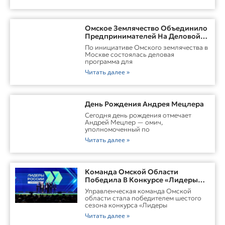
Омское Землячество Объединило
Предпринимателей На Деловой
Встрече В Москве
По инициативе Омского землячества в
Москве состоялась деловая
программа для
Читать далее »
День Рождения Андрея Мецлера
Сегодня день рождения отмечает
Андрей Мецлер — омич,
уполномоченный по
Читать далее »
Команда Омской Области
Победила В Конкурсе «Лидеры
России. Команда»
Управленческая команда Омской
области стала победителем шестого
сезона конкурса «Лидеры
Читать далее »