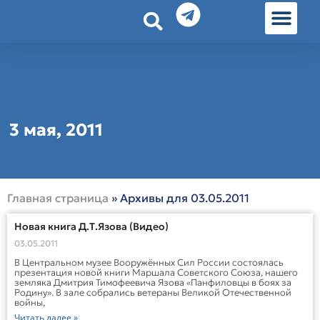
История земл
Омские истории
Люди Омска
Омские места в Москве
3 мая, 2011
Главная страница
»
Архивы для 03.05.2011
Новая книга Д.Т.Язова (Видео)
03.05.2011
В Центральном музее Вооружённых Сил России состоялась
презентация новой книги Маршала Советского Союза, нашего
земляка Дмитрия Тимофеевича Язова «Панфиловцы в боях за
Родину». В зале собрались ветераны Великой Отечественной
войны,
Читать далее »