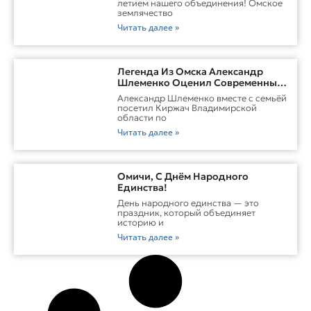
летием нашего объединения! Омское
землячество
Читать далее »
Легенда Из Омска Александр
Шлеменко Оценил Современные
Заводы Холдинга «Русклимат» И
Александр Шлеменко вместе с семьёй
Перспективы ММА В Киржаче
посетил Киржач Владимирской
области по
Читать далее »
Омичи, С Днём Народного
Единства!
День народного единства — это
праздник, который объединяет
историю и
Читать далее »