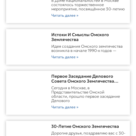
В Доме национальностей в Москве
состоялось торжественное
мероприятие, посвящённое 30-летию
Читать далее »
Истоки И Смыслы Омского
Землячества
Идея создания Омского землячества
возникла в начале 1990‑х годов —
Читать далее »
Первое Заседание Делового
Совета Омского Землячества
Прошло С Участием Губернатора
Сегодня в Москве, в
Омской Области
Представительстве Омской
области, прошло первое заседание
Делового
Читать далее »
30-Летие Омского Землячества
Дорогие друзья, поздравляю вас с 30-