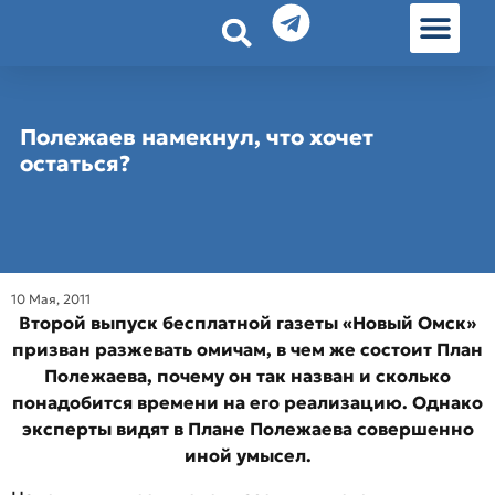
История земл
Омские истории
Люди Омска
Омские места в Москве
Полежаев намекнул, что хочет
остаться?
10 Мая, 2011
Второй выпуск бесплатной газеты «Новый Омск»
призван разжевать омичам, в чем же состоит План
Полежаева, почему он так назван и сколько
понадобится времени на его реализацию. Однако
эксперты видят в Плане Полежаева совершенно
иной умысел.