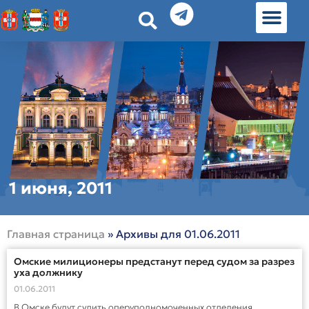
История земл
Омские истории
Люди Омска
Омские места в Москве
1 июня, 2011
Главная страница
»
Архивы для 01.06.2011
Омские милиционеры предстанут перед судом за разрез
уха должнику
01.06.2011
В Омске будут судить оперуполномоченных отделения