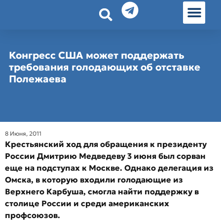
История земл
Омские истории
Люди Омска
Омские места в Москве
Конгресс США может поддержать
требования голодающих об отставке
Полежаева
8 Июня, 2011
Крестьянский ход для обращения к президенту
России Дмитрию Медведеву 3 июня был сорван
еще на подступах к Москве. Однако делегация из
Омска, в которую входили голодающие из
Верхнего Карбуша, смогла найти поддержку в
столице России и среди американских
профсоюзов.