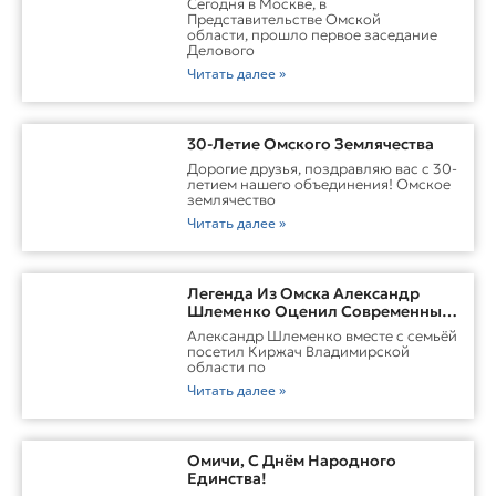
Сегодня в Москве, в
Омской Области
Представительстве Омской
области, прошло первое заседание
Делового
Читать далее »
30-Летие Омского Землячества
Дорогие друзья, поздравляю вас с 30-
летием нашего объединения! Омское
землячество
Читать далее »
Легенда Из Омска Александр
Шлеменко Оценил Современные
Заводы Холдинга «Русклимат» И
Александр Шлеменко вместе с семьёй
Перспективы ММА В Киржаче
посетил Киржач Владимирской
области по
Читать далее »
Омичи, С Днём Народного
Единства!