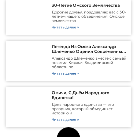
30-Летие Омского Землячества
Дорогие друзья, поздравляю вас с 30-
летием нашего объединения! Омское
землячество
Читать далее »
Легенда Из Омска Александр
Шлеменко Оценил Современные
Заводы Холдинга «Русклимат» И
Александр Шлеменко вместе с семьёй
Перспективы ММА В Киржаче
посетил Киржач Владимирской
области по
Читать далее »
Омичи, С Днём Народного
Единства!
День народного единства — это
праздник, который объединяет
историю и
Читать далее »