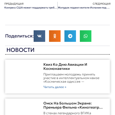
ПРЕДЫДУЩАЯ
СЛЕДУЮЩАЯ
Конгресс США может поддержать требования голодающих об отставке Полежаева
Желудок подвел жителя Испании под статью
Поделиться:
НОВОСТИ
Квиз Ко Дню Авиации И
Космонавтики
Приглашаем молодежь принять
участие в интеллектуальном квизе
«Космическая одиссея —
Читать далее »
Омск На Большом Экране:
Премьера Фильма «Кинотеатр
Воспоминаний»
В стенах легендарного ВГИКа