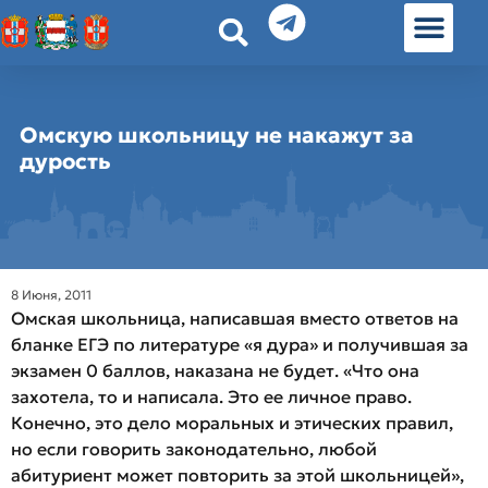
История земл
Омские истории
Люди Омска
Омские места в Москве
Омскую школьницу не накажут за
дурость
8 Июня, 2011
Омская школьница, написавшая вместо ответов на
бланке ЕГЭ по литературе «я дура» и получившая за
экзамен 0 баллов, наказана не будет. «Что она
захотела, то и написала. Это ее личное право.
Конечно, это дело моральных и этических правил,
но если говорить законодательно, любой
абитуриент может повторить за этой школьницей»,