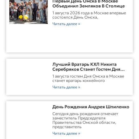
Первый День Омска В Москве
Объединил Земляков В Столице
1 августа 2026 года в Москве впервые
состоялся День Омска,
Читать далее »
Лучший Вратарь КХЛ Никита
Серебряков Станет Гостем Дня
Омска В Москве
1 августа гостем Дня Омска в Москве
станет вратарь хоккейного
Читать далее »
День Рождения Андрея Шпиленко
Cегодня день рождения отмечает
заместитель Председателя
Правительства Омской области,
представитель
Читать далее »