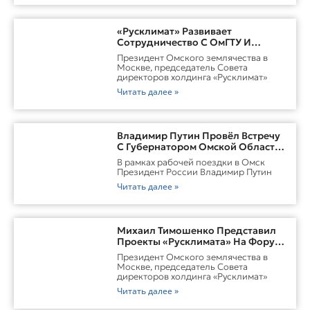
«Русклимат» Развивает
Сотрудничество С ОмГТУ И
Участвует В Обновлении
Президент Омского землячества в
Городской Среды Омска
Москве, председатель Совета
директоров холдинга «Русклимат»
Читать далее »
Владимир Путин Провёл Встречу
С Губернатором Омской Области
Виталием ХоценкоИсточник
В рамках рабочей поездки в Омск
Президент России Владимир Путин
Читать далее »
Михаил Тимошенко Представил
Проекты «Русклимата» На Форуме
России И Казахстана
Президент Омского землячества в
Москве, председатель Совета
директоров холдинга «Русклимат»
Читать далее »