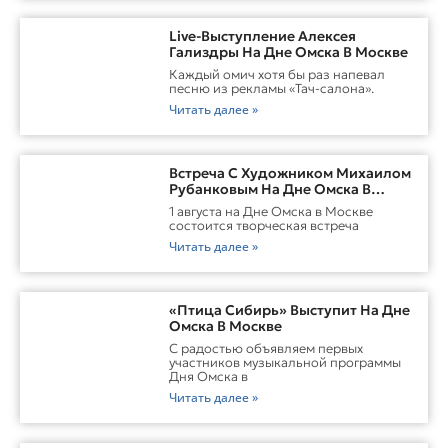
Live-Выступление Алексея
Гализдры На Дне Омска В Москве
Каждый омич хотя бы раз напевал
песню из рекламы «Тач-салона».
Читать далее »
Встреча С Художником Михаилом
Рубанковым На Дне Омска В
Москве
1 августа на Дне Омска в Москве
состоится творческая встреча
Читать далее »
«Птица Сибирь» Выступит На Дне
Омска В Москве
С радостью объявляем первых
участников музыкальной программы
Дня Омска в
Читать далее »