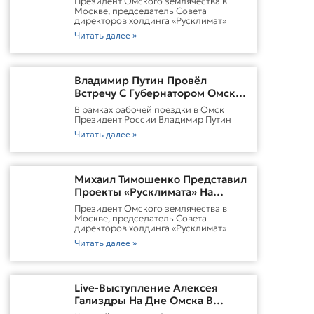
Президент Омского землячества в
Городской Среды Омска
Москве, председатель Совета
директоров холдинга «Русклимат»
Читать далее »
Владимир Путин Провёл
Встречу С Губернатором Омской
Области Виталием
В рамках рабочей поездки в Омск
ХоценкоИсточник
Президент России Владимир Путин
Читать далее »
Михаил Тимошенко Представил
Проекты «Русклимата» На
Форуме России И Казахстана
Президент Омского землячества в
Москве, председатель Совета
директоров холдинга «Русклимат»
Читать далее »
Live-Выступление Алексея
Гализдры На Дне Омска В
Москве