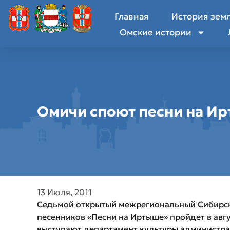
Главная
История зем
Омские истории
Омичи споют песни на И
13 Июля, 2011
Седьмой открытый межрегиональный Сибирск
песенников «Песни на Иртыше» пройдет в авг
выступают департамент культуры администра