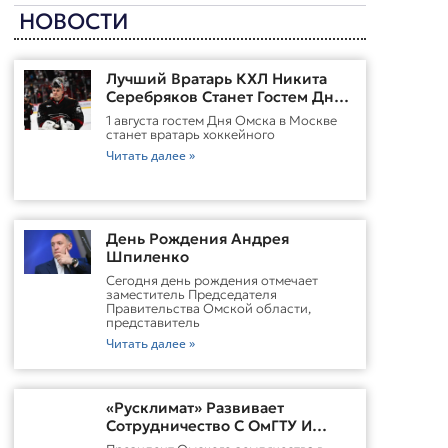
НОВОСТИ
Лучший Вратарь КХЛ Никита
Серебряков Станет Гостем Дня
Омска В Москве
1 августа гостем Дня Омска в Москве
станет вратарь хоккейного
Читать далее »
День Рождения Андрея
Шпиленко
Cегодня день рождения отмечает
заместитель Председателя
Правительства Омской области,
представитель
Читать далее »
«Русклимат» Развивает
Сотрудничество С ОмГТУ И
Участвует В Обновлении