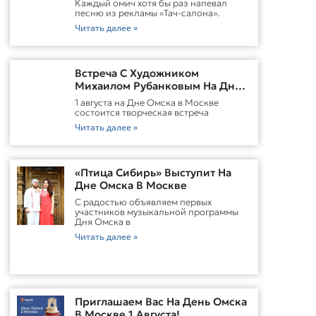
Каждый омич хотя бы раз напевал
песню из рекламы «Тач-салона».
Читать далее »
Встреча С Художником
Михаилом Рубанковым На Дне
Омска В Москве
1 августа на Дне Омска в Москве
состоится творческая встреча
Читать далее »
«Птица Сибирь» Выступит На
Дне Омска В Москве
С радостью объявляем первых
участников музыкальной программы
Дня Омска в
Читать далее »
Приглашаем Вас На День Омска
В Москве 1 Августа!