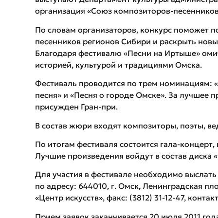
организация «Союз композиторов-песенников
По словам организаторов, конкурс поможет п
песенников регионов Сибири и раскрыть новые
Благодаря фестивалю «Песни на Иртыше» оми
историей, культурой и традициями Омска.
Фестиваль проводится по трем номинациям: «
песня» и «Песня о городе Омске». За лучшее
присужден Гран-при.
В состав жюри входят композиторы, поэты, ве
По итогам фестиваля состоится гала-концерт,
Лучшие произведения войдут в состав диска 
Для участия в фестивале необходимо выслать
по адресу: 644010, г. Омск, Ленинградская п
«Центр искусств», факс: (3812) 31-12-47, контак
Прием заявок заканчивается 20 июля 2011 год