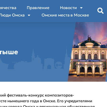
лячества
Правление
Новости
Люди Омска
Омские места в Москве
ртыше
ий фестиваль-конкурс композиторов-
усте нынешнего года в Омске. Его учредителями
ции города Омска и региональная общественная