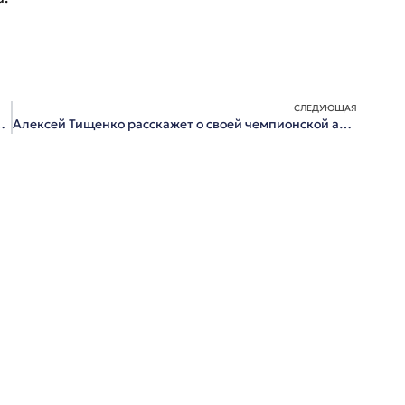
СЛЕДУЮЩАЯ
емию накануне Дня города
Алексей Тищенко расскажет о своей чемпионской анатомии