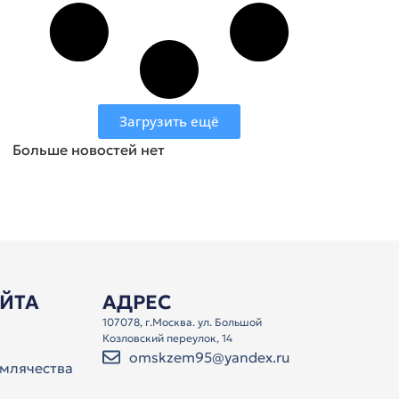
Загрузить ещё
Больше новостей нет
АЙТА
АДРЕС
107078, г.Москва. ул. Большой
Козловский переулок, 14
omskzem95@yandex.ru
млячества