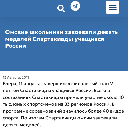
История земл
Омские истории
Люди Омска
Омские места в Москве
Омские школьники завоевали девять
медалей Спартакиады учащихся
России
13 Августа, 2011
Вчера, 11 августа, завершился финальный этап V
летней Спартакиады учащихся России. Всего в
состязаниях Спартакиады приняли участие около 10
тыс. юных спортсменов из 83 регионов России. В
программе соревнований значилось более 40 видов
спорта. По итогам Спартакиады омичи завоевали
девять медалей.