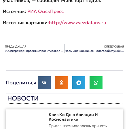
участников, — сообщает МинспортМедиа.
Источник:
РИА ОмскПресс
Источник картинки:
http://www.zvezdafans.ru
ПРЕДЫДУЩАЯ
СЛЕДУЮЩАЯ
«Омскгражданпроект» спроектировал микрорайон для ученых Российской академии наук
Новым начальником налоговой службы Омской области назначена Вера Чурикова
Поделиться:
НОВОСТИ
Квиз Ко Дню Авиации И
Космонавтики
Приглашаем молодежь принять