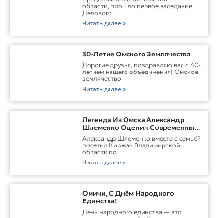
области, прошло первое заседание
Делового
Читать далее »
30-Летие Омского Землячества
Дорогие друзья, поздравляю вас с 30-
летием нашего объединения! Омское
землячество
Читать далее »
Легенда Из Омска Александр
Шлеменко Оценил Современные
Заводы Холдинга «Русклимат» И
Александр Шлеменко вместе с семьёй
Перспективы ММА В Киржаче
посетил Киржач Владимирской
области по
Читать далее »
Омичи, С Днём Народного
Единства!
День народного единства — это