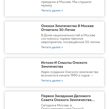
праздник в Москве. Мы слушали
музыку
Читать далее »
Омское Землячество В Москве
Отметило 30-Летие
В Доме национальностей в Москве
состоялось торжественное
мероприятие, посвящённое 30-летию
Читать далее »
Истоки И Смыслы Омского
Землячества
Идея создания Омского землячества
возникла в начале 1990‑х годов —
Читать далее »
Первое Заседание Делового
Совета Омского Землячества
Прошло С Участием Губернатора
Сегодня в Москве, в
Омской Области
Представительстве Омской