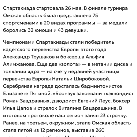
Спартакиада стартовала 26 мая. В финале турнира
Омская область была представлена 75
спортсменами в 20 видах программы — за медали
боролись 32 юноши и 43 девушки.
Чемпионами Спартакиады стали победитель
кадетского первенства Европы этого года
Александр Трушаков и боксерша Альфия
Алимжанова. Еще два «золота» — в метании диска и
толкании ядра — на счету недавней участницы
первенства Европы Натальи Широбоковой.
Серебряная награда досталась бадминтонистке
Елизавете Пятиной. «Бронзу» завоевали тхэквондист
Роман Заздравных, дзюдоист Евгений Леус, боксер
Илья Цапов и стрелок Виталина Бацарашкина. В
итоговом протоколе наш регион занял 23 строчку.
Ранее, на третьем, окружном, этапе Омская область
стала пятой из 12 регионов, выставив 260