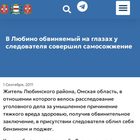
История земл
Омские истории
Люди Омска
Омские места в Москве
В Любино обвиняемый на глазах у
следователя совершил самосожжение
1 Сентября, 2011
Житель Любинского района, Омская область, в
отношении которого велось расследование
уголовного дела за умышленное причинение
тяжкого вреда здоровью, получив обвинительное
заключение, в присутствии следователя облил себя
бензином и поджег.