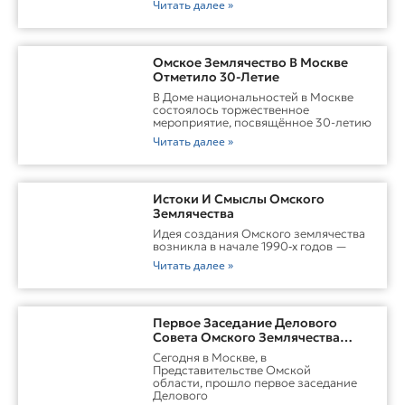
Читать далее »
Омское Землячество В Москве
Отметило 30-Летие
В Доме национальностей в Москве
состоялось торжественное
мероприятие, посвящённое 30-летию
Читать далее »
Истоки И Смыслы Омского
Землячества
Идея создания Омского землячества
возникла в начале 1990‑х годов —
Читать далее »
Первое Заседание Делового
Совета Омского Землячества
Прошло С Участием Губернатора
Сегодня в Москве, в
Омской Области
Представительстве Омской
области, прошло первое заседание
Делового