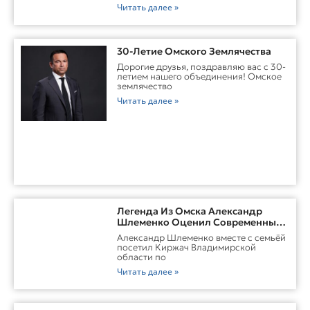
Читать далее »
30-Летие Омского Землячества
Дорогие друзья, поздравляю вас с 30-
летием нашего объединения! Омское
землячество
Читать далее »
Легенда Из Омска Александр
Шлеменко Оценил Современные
Заводы Холдинга «Русклимат» И
Александр Шлеменко вместе с семьёй
Перспективы ММА В Киржаче
посетил Киржач Владимирской
области по
Читать далее »