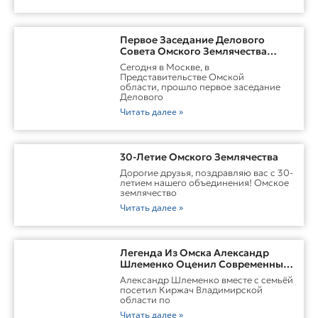
Первое Заседание Делового
Совета Омского Землячества
Прошло С Участием Губернатора
Сегодня в Москве, в
Омской Области
Представительстве Омской
области, прошло первое заседание
Делового
Читать далее »
30-Летие Омского Землячества
Дорогие друзья, поздравляю вас с 30-
летием нашего объединения! Омское
землячество
Читать далее »
Легенда Из Омска Александр
Шлеменко Оценил Современные
Заводы Холдинга «Русклимат» И
Александр Шлеменко вместе с семьёй
Перспективы ММА В Киржаче
посетил Киржач Владимирской
области по
Читать далее »